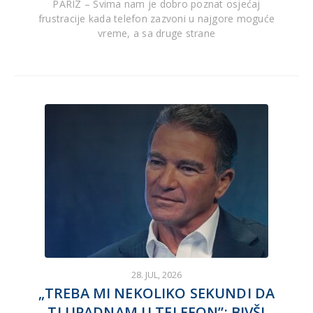
PARIZ – Svima nam je dobro poznat osjećaj
frustracije kada telefon zazvoni u najgore moguće
vreme, a sa druge strane
28. JUL, 2026
„TREBA MI NEKOLIKO SEKUNDI DA
TI UPADNAM U TELEFON”: BIVŠI