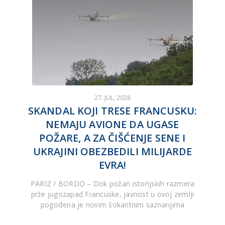
27. JUL, 2026
SKANDAL KOJI TRESE FRANCUSKU:
NEMAJU AVIONE DA UGASE
POŽARE, A ZA ČIŠĆENJE SENE I
UKRAJINI OBEZBEDILI MILIJARDE
EVRA!
PARIZ / BORDO – Dok požari istorijskih razmera
prže jugozapad Francuske, javnost u ovoj zemlji
pogođena je novim šokantnim saznanjima