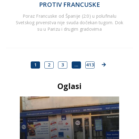
PROTIV FRANCUSKE
Poraz Francuske od Španije (2:0) u polufinalu
Svetskog prvenstva nije svuda dočekan tugom. Dok
su u Parizu i drugim gradovima
1
2
3
…
413
Oglasi