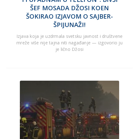
ŠEF MOSADA DŽOSI KOEN
ŠOKIRAO IZJAVOM O SAJBER-
ŠPIJUNAŽI!
Izjava koja je uzdrmala svetsku javnost i društvene
mreže više nije tajna niti nagađanje — izgovorio ju
je lično Džosi