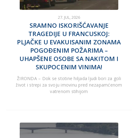
27. JUL, 2026
SRAMNO ISKORIŠĆAVANJE
TRAGEDIJE U FRANCUSKOJ:
PLJAČKE U EVAKUISANIM ZONAMA
POGOĐENIM POŽARIMA –
UHAPŠENE OSOBE SA NAKITOM I
SKUPOCENIM VINIMA!
ŽIRONDA – Dok se stotine hiljada ljudi bori za goli
život i strepi za svoju imovinu pred nezapamćenom
vatrenom stihijom