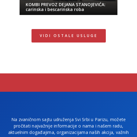
KOMBI PREVOZ DEJANA STANOJEVIĆA:
carinska i bescarinska roba
VIDI OSTALE USLUGE
Na zvaničnom sajtu udruženja Svi Srbi u Parizu, možete
pročitati najvažnije informacije o nama i našem radu,
aktuelnim događajima, organizacijama naših akcija, važnih