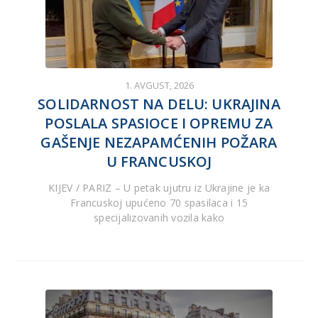
1. AVGUST, 2026
SOLIDARNOST NA DELU: UKRAJINA
POSLALA SPASIOCE I OPREMU ZA
GAŠENJE NEZAPAMĆENIH POŽARA
U FRANCUSKOJ
KIJEV / PARIZ – U petak ujutru iz Ukrajine je ka
Francuskoj upućeno 70 spasilaca i 15
specijalizovanih vozila kako