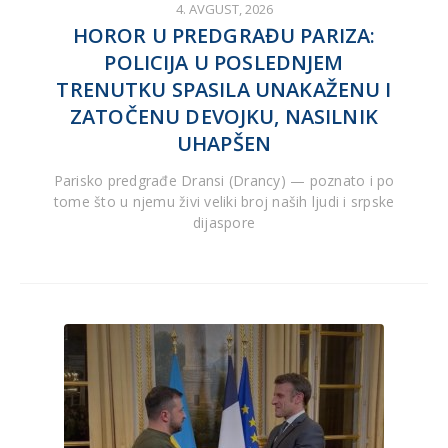
4. AVGUST, 2026
HOROR U PREDGRAĐU PARIZA:
POLICIJA U POSLEDNJEM
TRENUTKU SPASILA UNAKAŽENU I
ZATOČENU DEVOJKU, NASILNIK
UHAPŠEN
Parisko predgrađe Dransi (Drancy) — poznato i po
tome što u njemu živi veliki broj naših ljudi i srpske
dijaspore