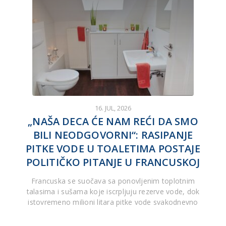
16. JUL, 2026
„NAŠA DECA ĆE NAM REĆI DA SMO
BILI NEODGOVORNI“: RASIPANJE
PITKE VODE U TOALETIMA POSTAJE
POLITIČKO PITANJE U FRANCUSKOJ
Francuska se suočava sa ponovljenim toplotnim
talasima i sušama koje iscrpljuju rezerve vode, dok
istovremeno milioni litara pitke vode svakodnevno