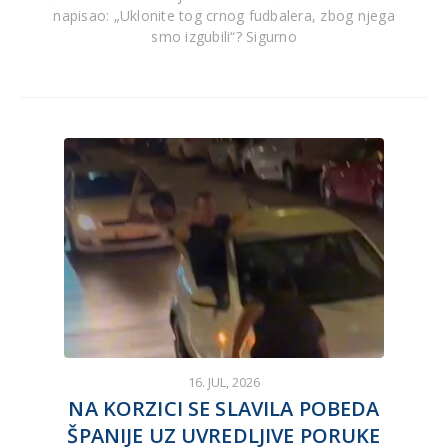
napisao: „Uklonite tog crnog fudbalera, zbog njega
smo izgubili“? Sigurno
16. JUL, 2026
NA KORZICI SE SLAVILA POBEDA
ŠPANIJE UZ UVREDLJIVE PORUKE