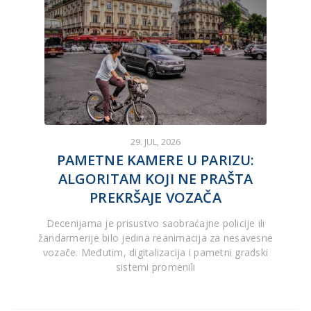
29. JUL, 2026
PAMETNE KAMERE U PARIZU:
ALGORITAM KOJI NE PRAŠTA
PREKRŠAJE VOZAČA
Decenijama je prisustvo saobraćajne policije ili
žandarmerije bilo jedina reanimacija za nesavesne
vozače. Međutim, digitalizacija i pametni gradski
sistemi promenili