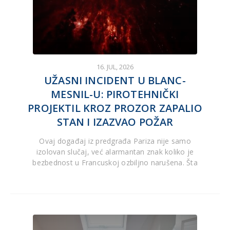
16. JUL, 2026
UŽASNI INCIDENT U BLANC-
MESNIL-U: PIROTEHNIČKI
PROJEKTIL KROZ PROZOR ZAPALIO
STAN I IZAZVAO POŽAR
Ovaj događaj iz predgrađa Pariza nije samo
izolovan slučaj, već alarmantan znak koliko je
bezbednost u Francuskoj ozbiljno narušena. Šta