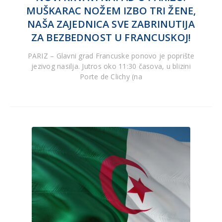
MUŠKARAC NOŽEM IZBO TRI ŽENE,
NAŠA ZAJEDNICA SVE ZABRINUTIJA
ZA BEZBEDNOST U FRANCUSKOJ!
PARIZ – Glavni grad Francuske ponovo je poprište
jezivog nasilja. Jutros oko 11:30 časova, u blizini
Porte de Clichy (na