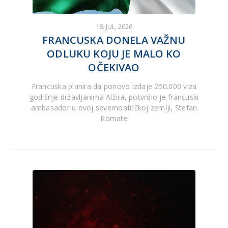
18. JUL, 2026
FRANCUSKA DONELA VAŽNU
ODLUKU KOJU JE MALO KO
OČEKIVAO
Francuska planira da ponovo izdaje 250.000 viza
godišnje državljanima Alžira, potvrdio je francuski
ambasador u ovoj severnoafričkoj zemlji, Stefan
Romate