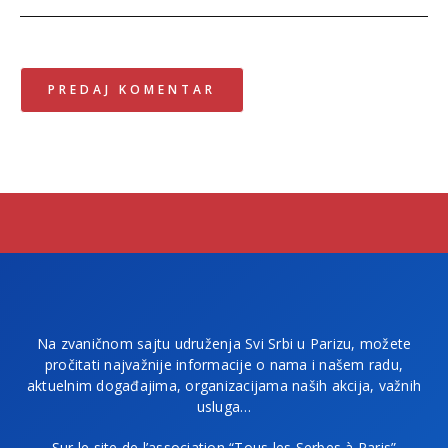
Na zvaničnom sajtu udruženja Svi Srbi u Parizu, možete
pročitati najvažnije informacije o nama i našem radu,
aktuelnim događajima, organizacijama naših akcija, važnih
usluga…
Sur le site de l’association “Tous les Serbes à Paris”