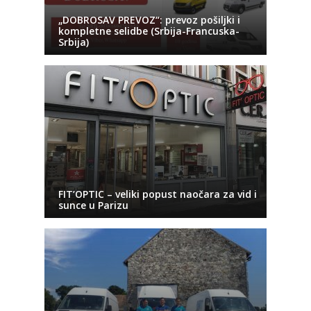
„DOBROSAV PREVOZ“: prevoz pošiljki i
kompletne selidbe (Srbija-Francuska-
Srbija)
FIT’OPTIC – veliki popust naočara za vid i
sunce u Parizu