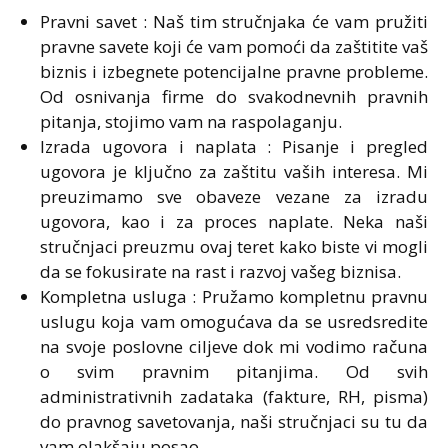
Pravni savet : Naš tim stručnjaka će vam pružiti
pravne savete koji će vam pomoći da zaštitite vaš
biznis i izbegnete potencijalne pravne probleme.
Od osnivanja firme do svakodnevnih pravnih
pitanja, stojimo vam na raspolaganju.
Izrada ugovora i naplata : Pisanje i pregled
ugovora je ključno za zaštitu vaših interesa. Mi
preuzimamo sve obaveze vezane za izradu
ugovora, kao i za proces naplate. Neka naši
stručnjaci preuzmu ovaj teret kako biste vi mogli
da se fokusirate na rast i razvoj vašeg biznisa.
Kompletna usluga : Pružamo kompletnu pravnu
uslugu koja vam omogućava da se usredsredite
na svoje poslovne ciljeve dok mi vodimo računa
o svim pravnim pitanjima. Od svih
administrativnih zadataka (fakture, RH, pisma)
do pravnog savetovanja, naši stručnjaci su tu da
vam olakšaju posao.