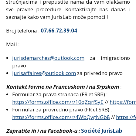
stručnjacima i prepustite nama da vam olakšamo
sve pravne procedure. Kontaktirajte nas danas i
saznajte kako vam JurisLab može pomoći !
Broj telefona :
07.66.72.39.04
Mail :
jurisdemarches@outlook.com
za imigraciono
pravo
jurisaffaires@outlook.com
za privredno pravo
Kontakt forme na Francuskom i na Srpskom
:
Formular za prava stranaca (FR et SRB) :
https://forms.office.com/r/10qZqrfSyE
//
https://fo
Formular za provredno pravo (FR et SRB) :
https://forms.office.com/r/4WbQvgNGb8
//
https://
Zapratite ih i na Facebook-u :
Société JurisLab