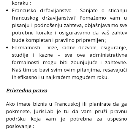
koraku ;
Francusko državljanstvo : Sanjate o sticanju
francuskog državljanstva? Pomažemo vam u
pisanju i podnošenju zahteva, objašnjavamo sve
potrebne korake i osiguravamo da vaš zahtev
bude kompletan i pravilno pripremljen ;
Formalnosti : Vize, radne dozvole, osiguranje,
studije i kazne – sve ove administrativne
formalnosti mogu biti zbunjujuće i zahtevne.
Naš tim se bavi svim ovim pitanjima, rešavajući
ih efikasno i u najkraćem mogućem roku.
Privredno pravo
Ako imate biznis u Francuskoj ili planirate da ga
pokrenete, JurisLab je tu da vam pruži pravnu
podršku koja vam je potrebna za uspešno
poslovanje :