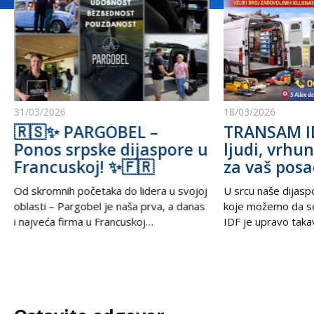
31/03/2026
18/03/2026
🇷🇸✨ PARGOBEL –
TRANSAM ID
Ponos srpske dijaspore u
ljudi, vrhun
Francuskoj! ✨🇫🇷
za vaš posa
Od skromnih početaka do lidera u svojoj
U srcu naše dijasp
oblasti – Pargobel je naša prva, a danas
koje možemo da s
i najveća firma u Francuskoj
IDF je upravo taka
specijalizovana za grupni prevoz putnika
naši ljudi u Francus
do i sa pariskih aerodroma. Simbol
profesionalno i na 
pouzdanosti, profesionalizma i uspeha
Ono što posebno 
naše zajednice u dijaspori. 💪 Ako vam je
jeste činjenica da iz
potreban siguran, udoban i organizovan
zadovoljnih klijenat