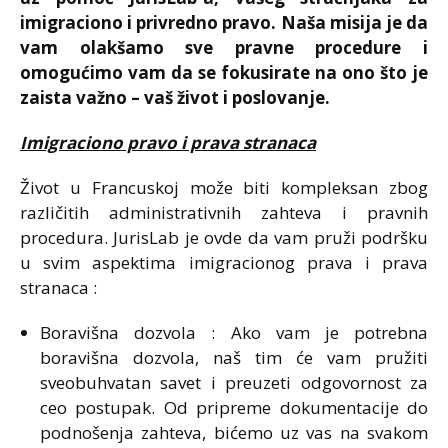
imigraciono i privredno pravo. Naša misija je da
vam olakšamo sve pravne procedure i
omogućimo vam da se fokusirate na ono što je
zaista važno – vaš život i poslovanje.
Imigraciono pravo i prava stranaca
Život u Francuskoj može biti kompleksan zbog
različitih administrativnih zahteva i pravnih
procedura. JurisLab je ovde da vam pruži podršku
u svim aspektima imigracionog prava i prava
stranaca :
Boravišna dozvola : Ako vam je potrebna
boravišna dozvola, naš tim će vam pružiti
sveobuhvatan savet i preuzeti odgovornost za
ceo postupak. Od pripreme dokumentacije do
podnošenja zahteva, bićemo uz vas na svakom