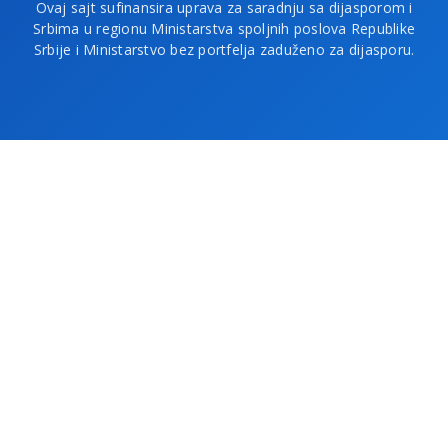
Ovaj sajt sufinansira uprava za saradnju sa dijasporom i
Srbima u regionu Ministarstva spoljnih poslova Republike
Srbije i Ministarstvo bez portfelja zaduženo za dijasporu.