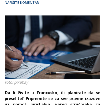
NAPIŠITE KOMENTAR
foto: pixabay
Da li živite u Francuskoj ili planirate da se
preselite? Pripremite se za sve pravne izazove
uz pomoć JurisLab-a, vašeg stručnjaka za