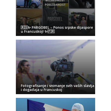
🇷🇸✨ PARGOBEL – Ponos srpske dijaspore
u Francuskoj! ✨🇫🇷
Fotografisanje i snimanje svih vaših slavlja
i događaja u Francuskoj