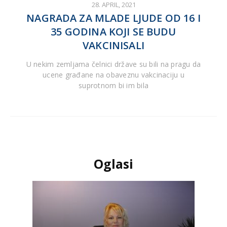
28. APRIL, 2021
NAGRADA ZA MLADE LJUDE OD 16 I
35 GODINA KOJI SE BUDU
VAKCINISALI
U nekim zemljama čelnici države su bili na pragu da
ucene građane na obaveznu vakcinaciju u
suprotnom bi im bila
Oglasi