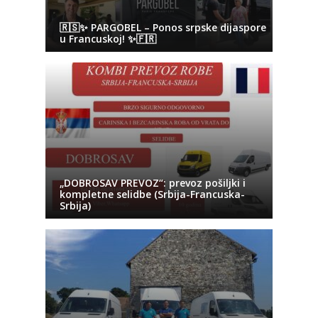
🇷🇸✨ PARGOBEL – Ponos srpske dijaspore
u Francuskoj! ✨🇫🇷
„DOBROSAV PREVOZ“: prevoz pošiljki i
kompletne selidbe (Srbija-Francuska-
Srbija)