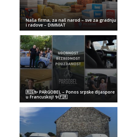
Naša firma, za naš narod – sve za gradnju
i radove – DIMMAT
🇷🇸✨ PARGOBEL – Ponos srpske dijaspore
u Francuskoj! ✨🇫🇷