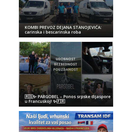
KOMBI PREVOZ DEJANA STANOJEVIĆA:
carinska i bescarinska roba
🇷🇸✨ PARGOBEL – Ponos srpske dijaspore
u Francuskoj! ✨🇫🇷