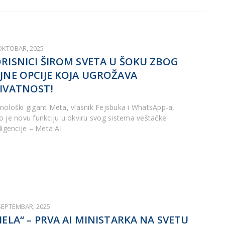
 OKTOBAR, 2025
RISNICI ŠIROM SVETA U ŠOKU ZBOG
JNE OPCIJE KOJA UGROŽAVA
IVATNOST!
nološki gigant Meta, vlasnik Fejsbuka i WhatsApp-a,
o je novu funkciju u okviru svog sistema veštačke
ligencije – Meta AI
 SEPTEMBAR, 2025
IELA“ – PRVA AI MINISTARKA NA SVETU