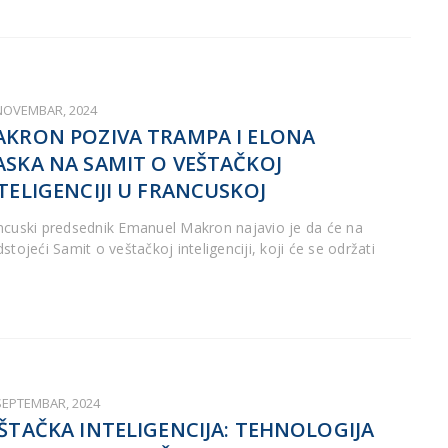
 NOVEMBAR, 2024
KRON POZIVA TRAMPA I ELONA
SKA NA SAMIT O VEŠTAČKOJ
TELIGENCIJI U FRANCUSKOJ
ncuski predsednik Emanuel Makron najavio je da će na
stojeći Samit o veštačkoj inteligenciji, koji će se održati
i
 SEPTEMBAR, 2024
ŠTAČKA INTELIGENCIJA: TEHNOLOGIJA