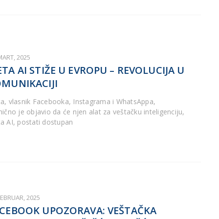
MART, 2025
TA AI STIŽE U EVROPU – REVOLUCIJA U
MUNIKACIJI
a, vlasnik Facebooka, Instagrama i WhatsAppa,
nično je objavio da će njen alat za veštačku inteligenciju,
a AI, postati dostupan
FEBRUAR, 2025
CEBOOK UPOZORAVA: VEŠTAČKA