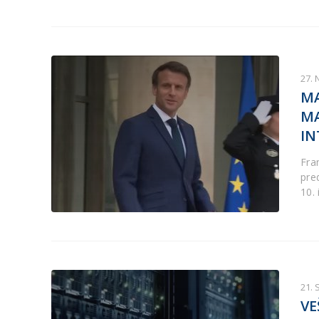
27.
MA
MA
IN
Fra
pred
10. 
21.
VE