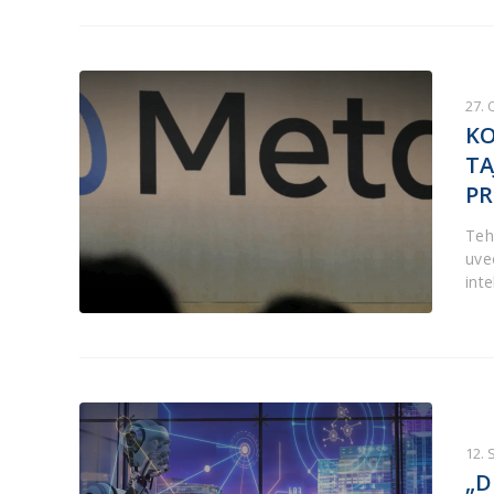
27.
KO
TA
PR
Teh
uve
inte
12.
„D