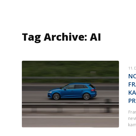
Tag Archive: AI
11.
NO
FR
KA
PR
Fra
nev
kam