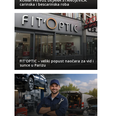
KOMBI PREVOZ DEJANA STANOJEVIĆA:
carinska i bescarinska roba
FIT’OPTIC – veliki popust naočara za vid i
sunce u Parizu