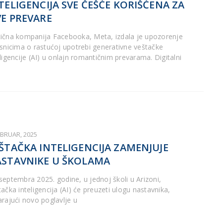
TELIGENCIJA SVE ČEŠĆE KORIŠĆENA ZA
E PREVARE
ična kompanija Facebooka, Meta, izdala je upozorenje
isnicima o rastućoj upotrebi generativne veštačke
eligencije (AI) u onlajn romantičnim prevarama. Digitalni
EBRUAR, 2025
ŠTAČKA INTELIGENCIJA ZAMENJUJE
STAVNIKE U ŠKOLAMA
septembra 2025. godine, u jednoj školi u Arizoni,
ačka inteligencija (AI) će preuzeti ulogu nastavnika,
arajući novo poglavlje u