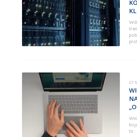
KO
KL
Veš
tra
pob
pro
27. 
WI
NA
„O
Vin
koj
to