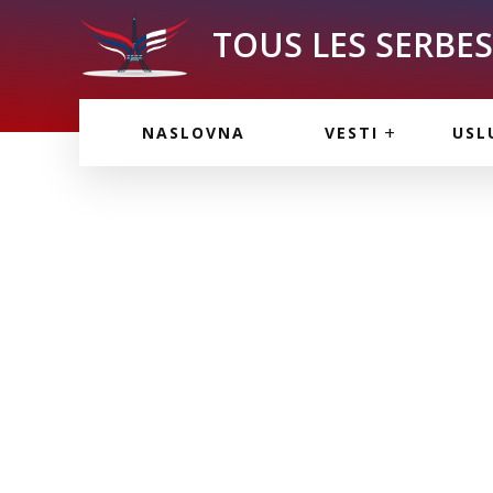
TOUS LES SERBES 
VESTI IZ FRANCU
OGL
NASLOVNA
VESTI
USL
VESTI IZ SRBIJE
VAŽ
VESTI IZ SVETA
KOR
INF