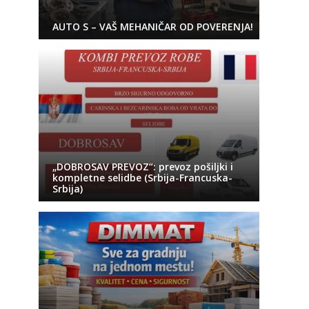
AUTO S – VAŠ MEHANIČAR OD POVERENJA!
„DOBROSAV PREVOZ“: prevoz pošiljki i
kompletne selidbe (Srbija-Francuska-
Srbija)