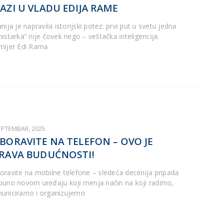
AZI U VLADU EDIJA RAME
nija je napravila istorijski potez: prvi put u svetu jedna
nistarka“ nije čovek nego – veštačka inteligencija.
mijer Edi Rama
SEPTEMBAR, 2025
BORAVITE NA TELEFON – OVO JE
RAVA BUDUĆNOSTI!
oravite na mobilne telefone – sledeća decenija pripada
puno novom uređaju koji menja način na koji radimo,
uniciramo i organizujemo