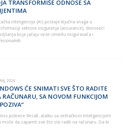
JA TRANSFORMIŠE ODNOSE SA
IJENTIMA
tačka inteligencija (AI) postaje ključna snaga u
nsformaciji sektora osiguranja (assurance), donoseći
oljšanja koja jačaju veze između osiguravača i
fesionalnih
MAJ, 2024
NDOWS ĆE SNIMATI SVE ŠTO RADITE
 RAČUNARU, SA NOVOM FUNKCIJOM
POZIVA“
dovs pokreće Recall, alatku sa veštačkom inteligencijom
a može da zapamti sve što ste radili na računaru. Da bi