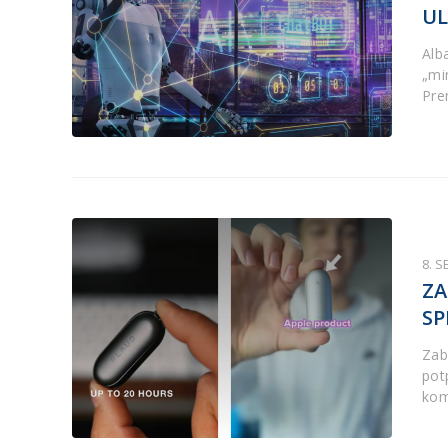
UL
Alba
„mi
Pre
8. 
ZA
SP
Zab
pot
kom