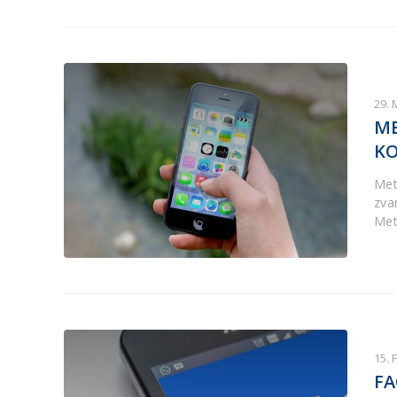
29. 
ME
KO
Met
zva
Met
15. 
FA