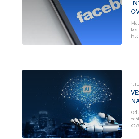
IN
OV
Mat
kor
int
1. F
VE
NA
Od 
vešt
otv