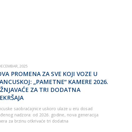
 DECEMBAR, 2025
VA PROMENA ZA SVE KOJI VOZE U
ANCUSKOJ: „PAMETNE“ KAMERE 2026.
ŽNJAVAĆE ZA TRI DODATNA
EKRŠAJA
ncuske saobraćajnice uskoro ulaze u eru dosad
iđenog nadzora: od 2026. godine, nova generacija
era za brzinu otkrivaće tri dodatna