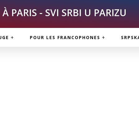
À PARIS - SVI SRBI U PARIZU
SKE
ASI
TOUS LES SERBES À
UGE
POUR LES FRANCOPHONES
SRPSK
PARIS
NE USLUGE
ARTICLES DE BLOG
ISNE
ORMACIJE
CUISINE SERBE
SERVICES