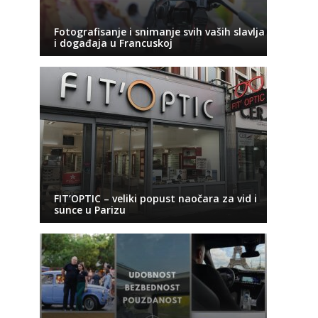
Fotografisanje i snimanje svih vaših slavlja
i događaja u Francuskoj
FIT’OPTIC – veliki popust naočara za vid i
sunce u Parizu