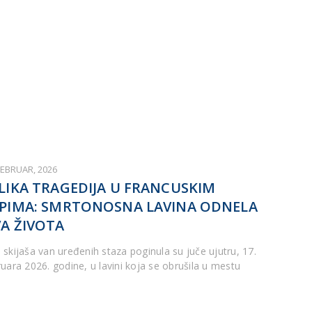
FEBRUAR, 2026
LIKA TRAGEDIJA U FRANCUSKIM
PIMA: SMRTONOSNA LAVINA ODNELA
A ŽIVOTA
 skijaša van uređenih staza poginula su juče ujutru, 17.
ruara 2026. godine, u lavini koja se obrušila u mestu