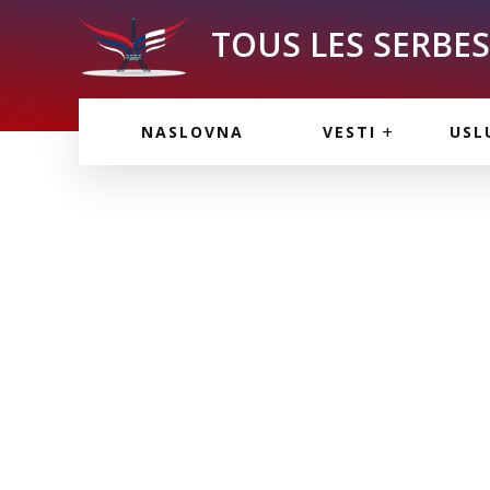
TOUS LES SERBES 
VESTI IZ FRANCU
OGL
NASLOVNA
VESTI
USL
VESTI IZ SRBIJE
VAŽ
VESTI IZ SVETA
KOR
INF