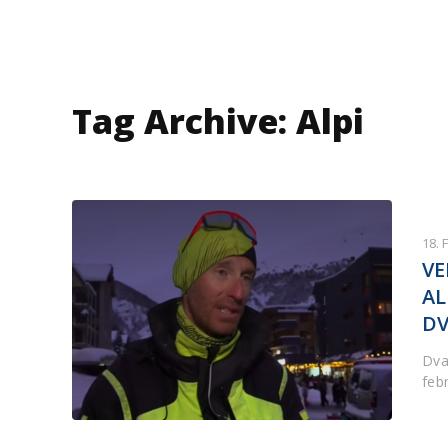
Tag Archive: Alpi
18. 
VE
AL
DV
Dva
feb