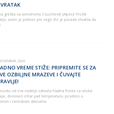
OVRATAK
ika greška na aerodromu Courchevel (Alpes)! Prošle
elje, avion je poleteo pre nego što je posada shvatila da
u
 NOVEMBAR, 2024
ADNO VREME STIŽE: PRIPREMITE SE ZA
VE OZBILJNE MRAZEVE I ČUVAJTE
RAVLJE!
ncusku od ove nedelje zahvata hladna fronta sa istoka
ope, donoseći oštar pad temperatura, posebno u
ernim i centralnim delovima