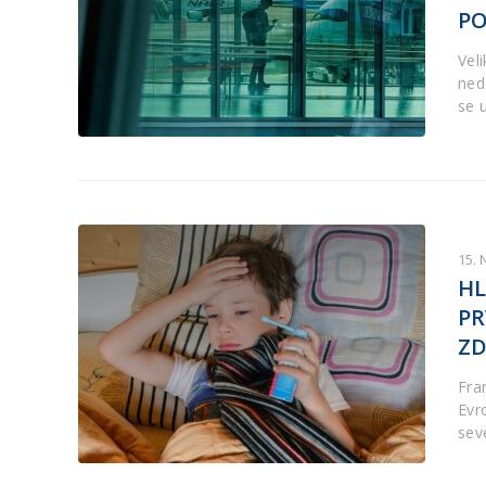
P
Vel
ned
se 
15.
HL
PR
ZD
Fra
Evr
sev