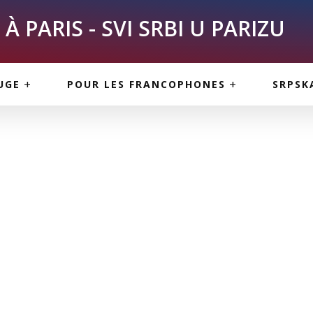
À PARIS - SVI SRBI U PARIZU
SKE
ASI
TOUS LES SERBES À
UGE
POUR LES FRANCOPHONES
SRPSK
PARIS
NE USLUGE
ARTICLES DE BLOG
ISNE
ORMACIJE
CUISINE SERBE
SERVICES