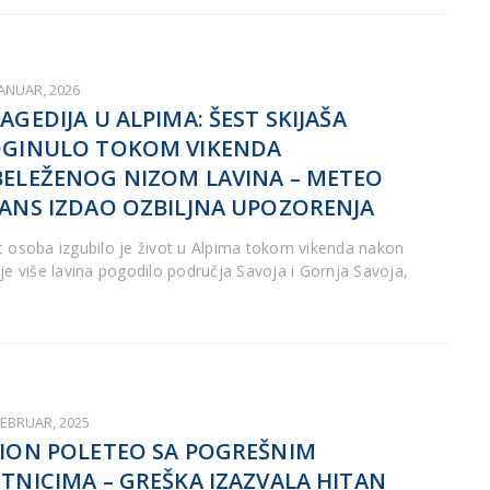
JANUAR, 2026
AGEDIJA U ALPIMA: ŠEST SKIJAŠA
GINULO TOKOM VIKENDA
ELEŽENOG NIZOM LAVINA – METEO
ANS IZDAO OZBILJNA UPOZORENJA
t osoba izgubilo je život u Alpima tokom vikenda nakon
 je više lavina pogodilo područja Savoja i Gornja Savoja,
FEBRUAR, 2025
ION POLETEO SA POGREŠNIM
TNICIMA – GREŠKA IZAZVALA HITAN