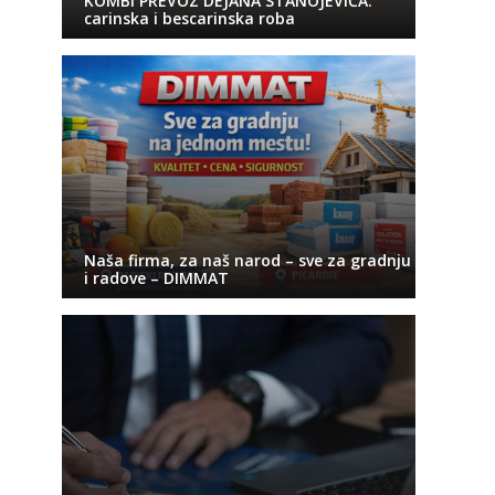
KOMBI PREVOZ DEJANA STANOJEVIĆA:
carinska i bescarinska roba
Naša firma, za naš narod – sve za gradnju
i radove – DIMMAT