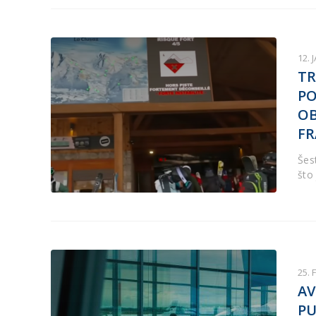
12. 
TR
PO
OB
FR
Šes
što
25. 
AV
PU