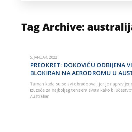
VESTI IZ SVETA
KOR
INF
Tag Archive: australi
5. JANUAR, 2022
PREOKRET: ĐOKOVIĆU ODBIJENA VI
BLOKIRAN NA AERODROMU U AUST
Taman kada su se svi obradoovali jer je napravlje
izuzeće za najboljeg tenisera sveta kako bi učestv
Australian