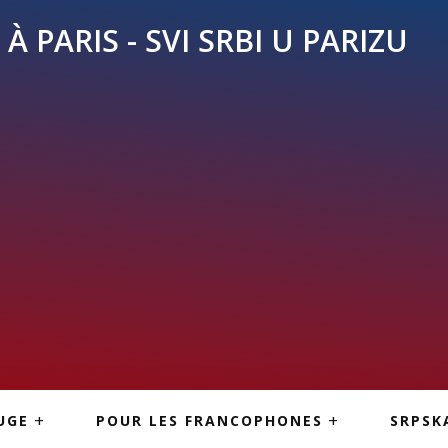
À PARIS - SVI SRBI U PARIZU
SKE
ASI
TOUS LES SERBES À
UGE
POUR LES FRANCOPHONES
SRPSK
PARIS
NE USLUGE