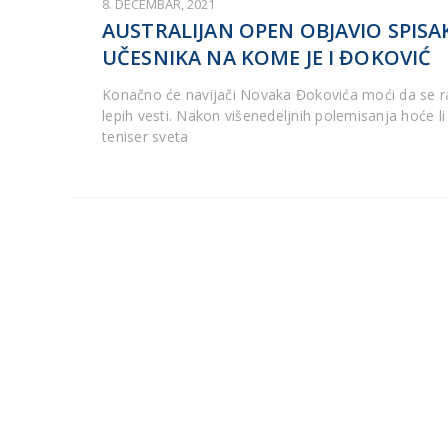
8. DECEMBAR, 2021
AUSTRALIJAN OPEN OBJAVIO SPISA
UČESNIKA NA KOME JE I ĐOKOVIĆ
Konačno će navijači Novaka Đokovića moći da se r
lepih vesti. Nakon višenedeljnih polemisanja hoće li 
teniser sveta