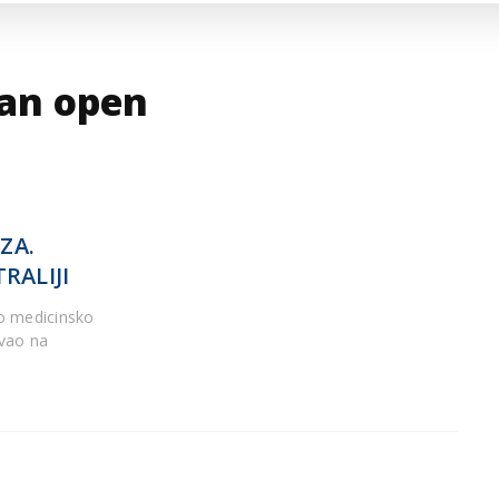
ARTICLES DE BLOG
ISNE
ORMACIJE
CUISINE SERBE
SERVICES
jan open
ZA.
RALIJI
no medicinsko
ovao na