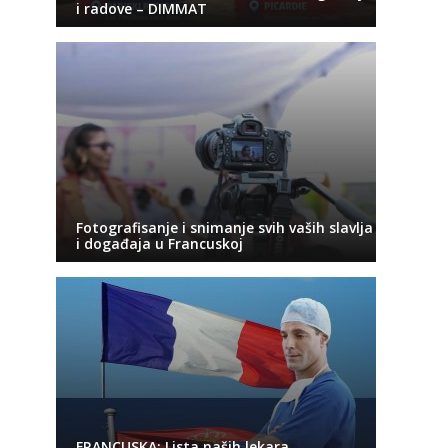
i radove – DIMMAT
Fotografisanje i snimanje svih vaših slavlja
i događaja u Francuskoj
FRANCUSKA: Lista naših lekara,