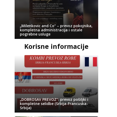
„Milenkovic and Co“ – prevoz pokojnika,
kompletna administracija i ostale
pogrebne usluge
Korisne informacije
„DOBROSAV PREVOZ“: prevoz pošiljki i
kompletne selidbe (Srbija-Francuska-
Srbija)