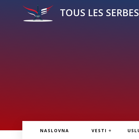
TOUS LES SERBES 
VESTI IZ FRANCU
OGL
NASLOVNA
VESTI
USL
VESTI IZ SRBIJE
VAŽ