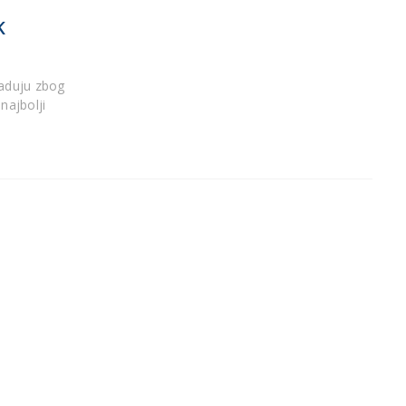
K
aduju zbog
najbolji