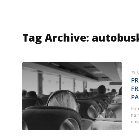
Tag Archive: autobus
19.
PR
FR
PA
Pand
na 
nav