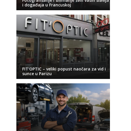
Fotografisanje i snimanje svih vaših slavlja
i događaja u Francuskoj
FIT’OPTIC – veliki popust naočara za vid i
sunce u Parizu