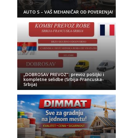
AUTO S – VAŠ MEHANIČAR OD POVERENJA!
„DOBROSAV PREVOZ“: prevoz pošiljki i
kompletne selidbe (Srbija-Francuska-
Srbija)