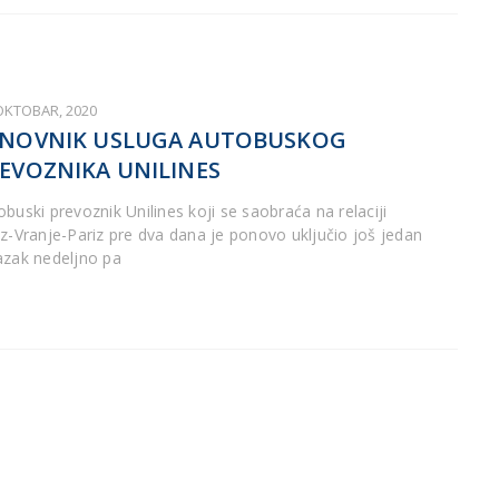
 OKTOBAR, 2020
NOVNIK USLUGA AUTOBUSKOG
EVOZNIKA UNILINES
obuski prevoznik Unilines koji se saobraća na relaciji
iz-Vranje-Pariz pre dva dana je ponovo uključio još jedan
azak nedeljno pa