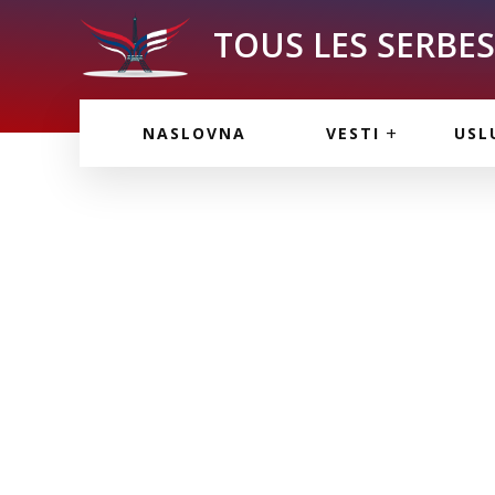
TOUS LES SERBES 
VESTI IZ FRANCU
OGL
NASLOVNA
VESTI
USL
VESTI IZ SRBIJE
VAŽ
VESTI IZ SVETA
KOR
INF