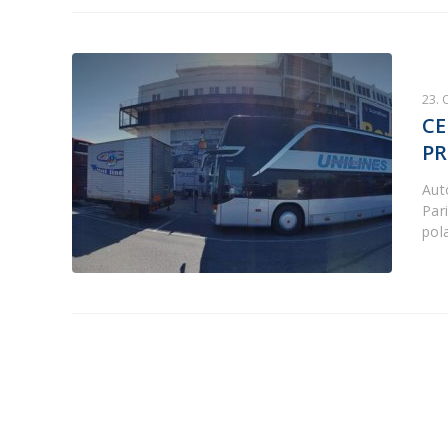
23.
CE
PR
Aut
Par
pol