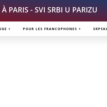
À PARIS - SVI SRBI U PARIZU
SKE
ASI
TOUS LES SERBES À
UGE
POUR LES FRANCOPHONES
SRPSK
PARIS
NE USLUGE
ARTICLES DE BLOG
ISNE
ORMACIJE
CUISINE SERBE
SERVICES