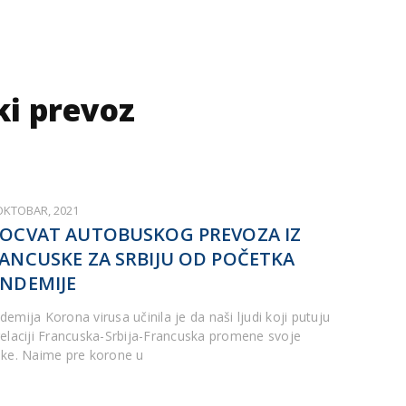
ki prevoz
 OKTOBAR, 2021
OCVAT AUTOBUSKOG PREVOZA IZ
ANCUSKE ZA SRBIJU OD POČETKA
NDEMIJE
emija Korona virusa učinila je da naši ljudi koji putuju
relaciji Francuska-Srbija-Francuska promene svoje
ike. Naime pre korone u