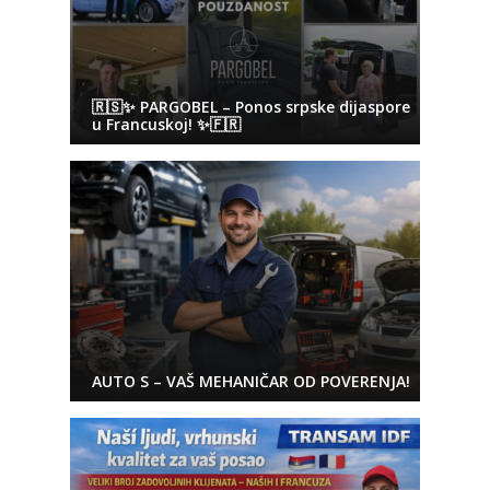
🇷🇸✨ PARGOBEL – Ponos srpske dijaspore
u Francuskoj! ✨🇫🇷
AUTO S – VAŠ MEHANIČAR OD POVERENJA!