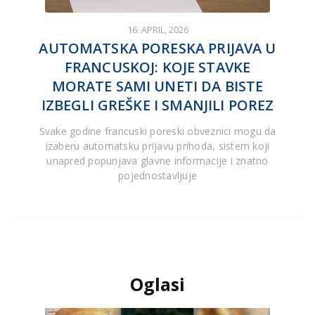
16. APRIL, 2026
AUTOMATSKA PORESKA PRIJAVA U
FRANCUSKOJ: KOJE STAVKE
MORATE SAMI UNETI DA BISTE
IZBEGLI GREŠKE I SMANJILI POREZ
Svake godine francuski poreski obveznici mogu da
izaberu automatsku prijavu prihoda, sistem koji
unapred popunjava glavne informacije i znatno
pojednostavljuje
Oglasi