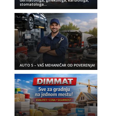
dermatologa, ginekologa, kardiologa,
stomatologa…
AUTO S – VAŠ MEHANIČAR OD POVERENJA!