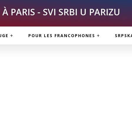
À PARIS - SVI SRBI U PARIZU
SKE
ASI
TOUS LES SERBES À
UGE
POUR LES FRANCOPHONES
SRPSK
PARIS
NE USLUGE
ARTICLES DE BLOG
ISNE
ORMACIJE
CUISINE SERBE
SERVICES