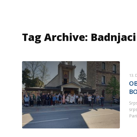
Tag Archive: Badnjaci
13.
OB
B
Srp
srp
Par