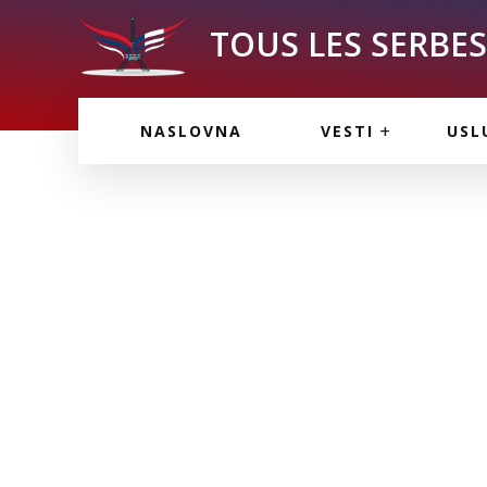
TOUS LES SERBES 
VESTI IZ FRANCU
OGL
NASLOVNA
VESTI
USL
VESTI IZ SRBIJE
VAŽ
VESTI IZ SVETA
KOR
INF