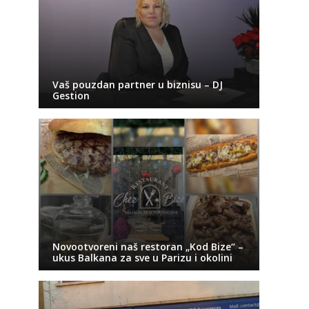
Vaš pouzdan partner u biznisu – DJ
Gestion
Novootvoreni naš restoran „Kod Bize“ –
ukus Balkana za sve u Parizu i okolini