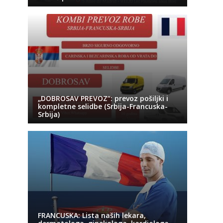
„DOBROSAV PREVOZ“: prevoz pošiljki i
kompletne selidbe (Srbija-Francuska-
Srbija)
FRANCUSKA: Lista naših lekara,