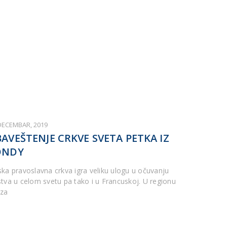
 DECEMBAR, 2019
AVEŠTENJE CRKVE SVETA PETKA IZ
ONDY
ska pravoslavna crkva igra veliku ulogu u očuvanju
stva u celom svetu pa tako i u Francuskoj. U regionu
iza