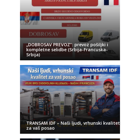
„DOBROSAV PREVOZ“: prevoz pošiljki i
kompletne selidbe (Srbija-Francuska-
Srbija)
TRANSAM IDF – Naši ljudi, vrhunski kvalitet
za vaš posao