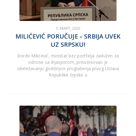
5. MART, 2025
MILIĆEVIĆ PORUČUJE – SRBIJA UVEK
UZ SRPSKU!
Đorđe Milićević, ministar bez portfelja zadužen za
odnose sa dijasporom, prisustvovao je
obeležavanju godišnjice proglašenja prvog Ustava
Republike Srpske u