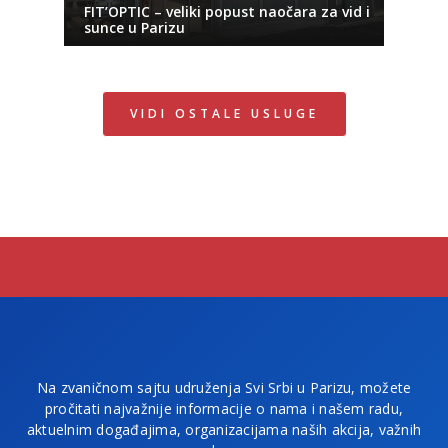
FIT’OPTIC – veliki popust naočara za vid i
sunce u Parizu
VIDI OSTALE USLUGE
Na zvaničnom sajtu udruženja Svi Srbi u Parizu, možete
pročitati najvažnije informacije o nama i našem radu,
aktuelnim događajima, organizacijama naših akcija, važnih