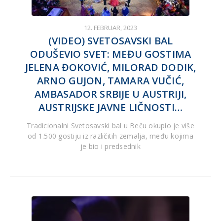
12. FEBRUAR, 2023
(VIDEO) SVETOSAVSKI BAL
ODUŠEVIO SVET: MEĐU GOSTIMA
JELENA ĐOKOVIĆ, MILORAD DODIK,
ARNO GUJON, TAMARA VUČIĆ,
AMBASADOR SRBIJE U AUSTRIJI,
AUSTRIJSKE JAVNE LIČNOSTI…
Tradicionalni Svetosavski bal u Beču okupio je više
od 1.500 gostiju iz različitih zemalja, među kojima
je bio i predsednik