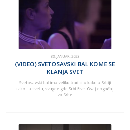
30. JANUAR, 2023
(VIDEO) SVETOSAVSKI BAL KOME SE
KLANJA SVET
Svetosavski bal ima veliku tradiciju kako u Srbiji
tako i u svetu, svugde gde Srbi žive. Ovaj događaj
za Srbe