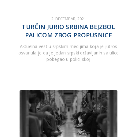
2. DECEMBAR, 2021
TURČIN JURIO SRBINA BEJZBOL
PALICOM ZBOG PROPUSNICE
Aktuelna vest u srpskim medijima koja je jutros
osvanula je da je jedan srpski državljanin sa ulice
pobegao u policijskoj