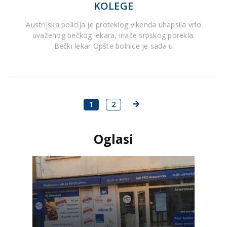
KOLEGE
Austrijska policija je proteklog vikenda uhapsila vrlo
uvaženog bečkog lekara, inače srpskog porekla.
Bečki lekar Opšte bolnice je sada u
1
2
Oglasi