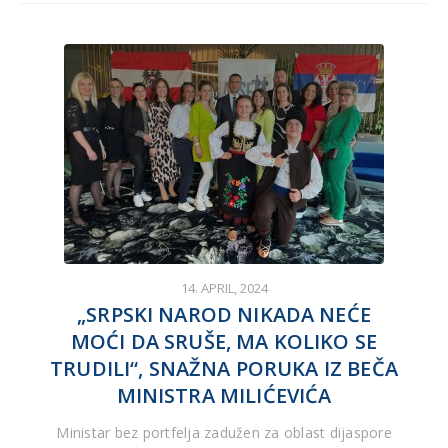
14. APRIL, 2024
„SRPSKI NAROD NIKADA NEĆE
MOĆI DA SRUŠE, MA KOLIKO SE
TRUDILI“, SNAŽNA PORUKA IZ BEČA
MINISTRA MILIĆEVIĆA
Ministar bez portfelja zadužen za oblast dijaspore