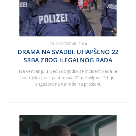
18. NOVEMBAR, 2024
DRAMA NA SVADBI: UHAPŠENO 22
SRBA ZBOG ILEGALNOG RADA
Na venčanju u Beču dogodio se incident kada je
austrijska policija uhapsila 22 državljana Srbije,
angažovana da rade na proslavi.