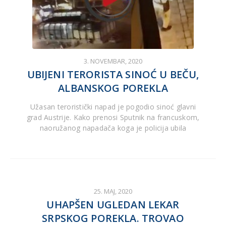
3. NOVEMBAR, 2020
UBIJENI TERORISTA SINOĆ U BEČU,
ALBANSKOG POREKLA
Užasan teroristički napad je pogodio sinoć glavni
grad Austrije. Kako prenosi Sputnik na francuskom,
naoružanog napadača koga je policija ubila
25. MAJ, 2020
UHAPŠEN UGLEDAN LEKAR
SRPSKOG POREKLA. TROVAO