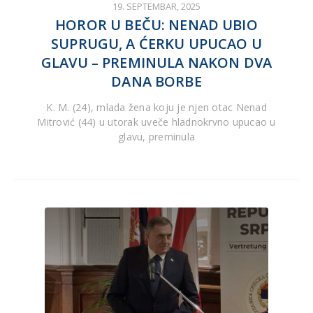
19. SEPTEMBAR, 2025
HOROR U BEČU: NENAD UBIO
SUPRUGU, A ĆERKU UPUCAO U
GLAVU – PREMINULA NAKON DVA
DANA BORBE
K. M. (24), mlada žena koju je njen otac Nenad
Mitrović (44) u utorak uveče hladnokrvno upucao u
glavu, preminula