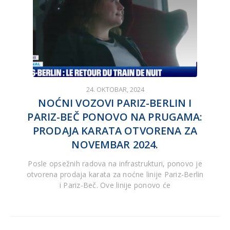
24. OKTOBAR, 2024
NOĆNI VOZOVI PARIZ-BERLIN I
PARIZ-BEČ PONOVO NA PRUGAMA:
PRODAJA KARATA OTVORENA ZA
NOVEMBAR 2024.
Posle opsežnih radova na infrastrukturi, ponovo je
otvorena prodaja karata za noćne linije Pariz-Berlin
i Pariz-Beč. Ove linije ponovo će