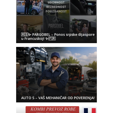
🇷🇸✨ PARGOBEL – Ponos srpske dijaspore
u Francuskoj! ✨🇫🇷
AUTO S – VAŠ MEHANIČAR OD POVERENJA!