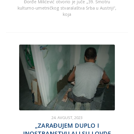
Đorđe Milićević otvorio je juče „39. Smotru
kulturno-umetničkog stvaralaštva Srba u Austriji“,
koja
24. AVGUST, 2023
„ZARAĐUJEM DUPLO I
INOSTRANSTVU ALI SU I OVDE