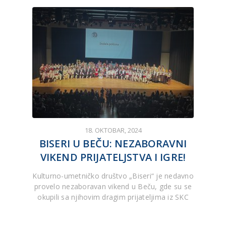
18. OKTOBAR, 2024
BISERI U BEČU: NEZABORAVNI
VIKEND PRIJATELJSTVA I IGRE!
Kulturno-umetničko društvo „Biseri“ je nedavno
provelo nezaboravan vikend u Beču, gde su se
okupili sa njihovim dragim prijateljima iz SKC