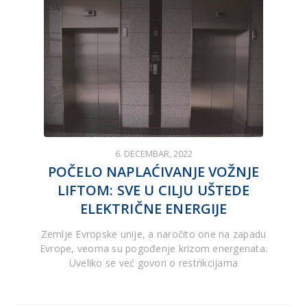
6. DECEMBAR, 2022
POČELO NAPLAĆIVANJE VOŽNJE
LIFTOM: SVE U CILJU UŠTEDE
ELEKTRIČNE ENERGIJE
Zemlje Evropske unije, a naročito one na zapadu
Evrope, veoma su pogođenje krizom energenata.
Uveliko se već govori o restrikcijama