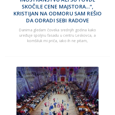
SKOČILE CENE MAJSTORA…“,
KRISTIJAN NA ODMORU SAM REŠIO
DA ODRADI SEBI RADOVE
Danima gledam čoveka srednjih godina kako
uređuje spoljnu fasadu u centru Leskovca, a
komšiluk mi priča, iako ih ne pitam,