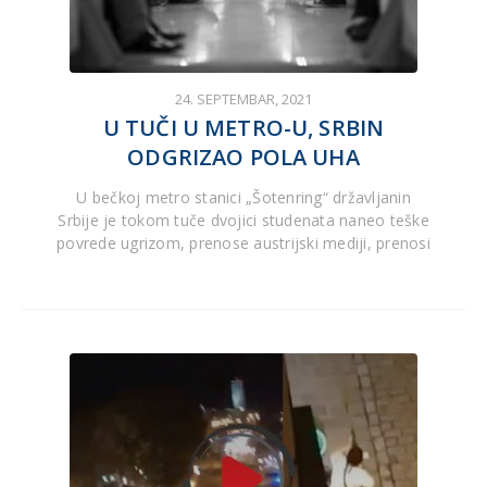
24. SEPTEMBAR, 2021
U TUČI U METRO-U, SRBIN
ODGRIZAO POLA UHA
U bečkoj metro stanici „Šotenring“ državljanin
Srbije je tokom tuče dvojici studenata naneo teške
povrede ugrizom, prenose austrijski mediji, prenosi