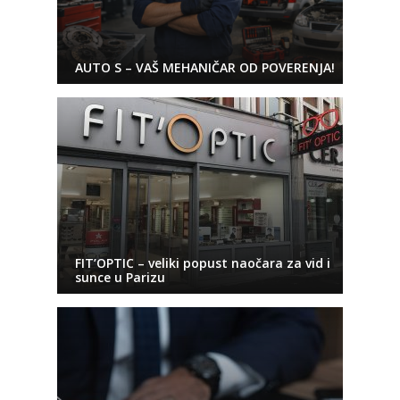
AUTO S – VAŠ MEHANIČAR OD POVERENJA!
FIT’OPTIC – veliki popust naočara za vid i
sunce u Parizu