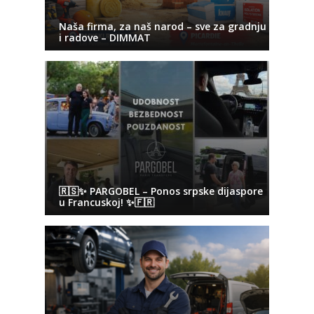
Naša firma, za naš narod – sve za gradnju
i radove – DIMMAT
🇷🇸✨ PARGOBEL – Ponos srpske dijaspore
u Francuskoj! ✨🇫🇷