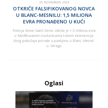
25. NOVEMBAR, 2024
OTKRIĆE FALSIFIKOVANOG NOVCA
U BLANC-MESNILU: 1,5 MILIONA
EVRA PRONAĐENO U KUĆI
Policija Seine-Saint-Denis otkrila je 1,5 miliona evra
u falsifikovanim novčanicama tokom intervencije
zbog pokušaja provale u paviljonu u Blanc-Mesnil-
u. Istragu
Oglasi