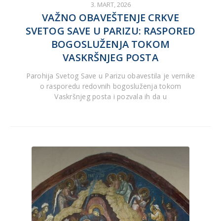
3. MART, 2026
VAŽNO OBAVEŠTENJE CRKVE
SVETOG SAVE U PARIZU: RASPORED
BOGOSLUŽENJA TOKOM
VASKRŠNJEG POSTA
Parohija Svetog Save u Parizu obavestila je vernike
o rasporedu redovnih bogosluženja tokom
Vaskršnjeg posta i pozvala ih da u