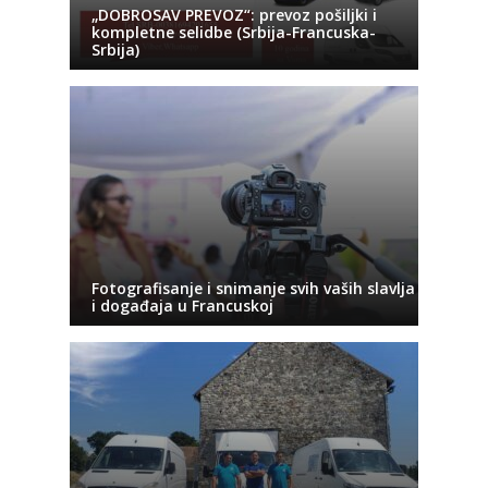
„DOBROSAV PREVOZ“: prevoz pošiljki i
kompletne selidbe (Srbija-Francuska-
Srbija)
Fotografisanje i snimanje svih vaših slavlja
i događaja u Francuskoj