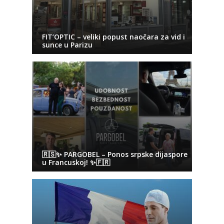
FIT’OPTIC – veliki popust naočara za vid i
sunce u Parizu
🇷🇸✨ PARGOBEL – Ponos srpske dijaspore
u Francuskoj! ✨🇫🇷