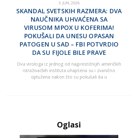
3. JUN, 2026
SKANDAL SVETSKIH RAZMERA: DVA
NAUČNIKA UHVAĆENA SA
VIRUSOM MPOX U KOFERIMA!
POKUŠALI DA UNESU OPASAN
PATOGEN U SAD – FBI POTVRDIO
DA SU FIJOLE BILE PRAVE
Dva virologa iz jednog od najprestižnijih američkih
istraživačkih instituta uhapšena su i zvanično
optužena nakon što su pokušali da u
Oglasi