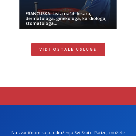
FRANCUSKA: Lista naših lekara,
dermatologa, ginekologa, kardiologa,
stomatologa…
VIDI OSTALE USLUGE
Na zvaničnom sajtu udruženja Svi Srbi u Parizu, možete