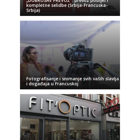
„DOBROSAV PREVOZ“: prevoz pošiljki i
kompletne selidbe (Srbija-Francuska-
Srbija)
Fotografisanje i snimanje svih vaših slavlja
i događaja u Francuskoj