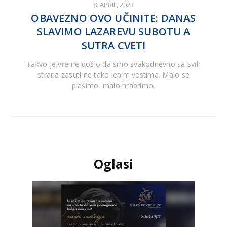
8. APRIL, 2023
OBAVEZNO OVO UČINITE: DANAS
SLAVIMO LAZAREVU SUBOTU A
SUTRA CVETI
Takvo je vreme došlo da smo svakodnevno sa svih
strana zasuti ne tako lepim vestima. Malo se
plašimo, malo hrabrimo,
Oglasi