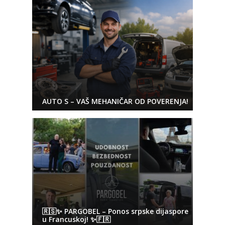
AUTO S – VAŠ MEHANIČAR OD POVERENJA!
🇷🇸✨ PARGOBEL – Ponos srpske dijaspore
u Francuskoj! ✨🇫🇷