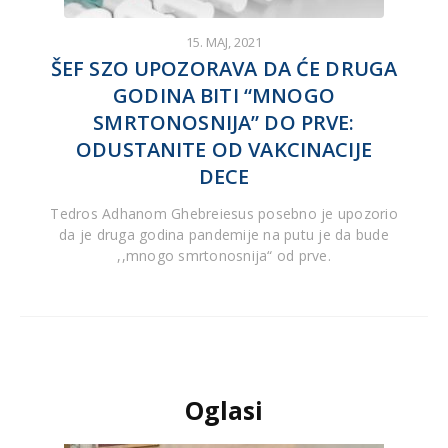
15. MAJ, 2021
ŠEF SZO UPOZORAVA DA ĆE DRUGA
GODINA BITI “MNOGO
SMRTONOSNIJA” DO PRVE:
ODUSTANITE OD VAKCINACIJE
DECE
Tedros Adhanom Ghebreiesus posebno je upozorio
da je druga godina pandemije na putu je da bude
,,mnogo smrtonosnija“ od prve.
Oglasi