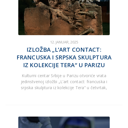
12. JANUAR, 2025
IZLOŽBA „L’ART CONTACT:
FRANCUSKA I SRPSKA SKULPTURA
IZ KOLEKCIJE TERA“ U PARIZU
Kulturni centar Srbije u Parizu otvoriće vrata
jedinstvenoj izložbi „L’art contact: francuska i
srpska skulptura iz kolekcije Tera“ u četvrtak,