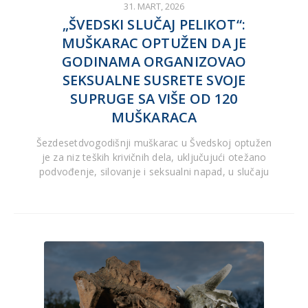
31. MART, 2026
„ŠVEDSKI SLUČAJ PELIKOT“:
MUŠKARAC OPTUŽEN DA JE
GODINAMA ORGANIZOVAO
SEKSUALNE SUSRETE SVOJE
SUPRUGE SA VIŠE OD 120
MUŠKARACA
Šezdesetdvogodišnji muškarac u Švedskoj optužen
je za niz teških krivičnih dela, uključujući otežano
podvođenje, silovanje i seksualni napad, u slučaju