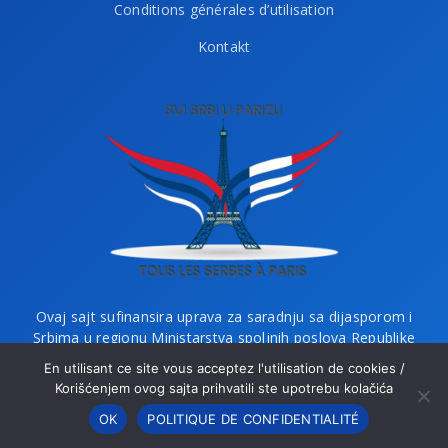
Conditions générales d’utilisation
Kontakt
Ovaj sajt sufinansira uprava za saradnju sa dijasporom i
Srbima u regionu Ministarstva spoljnih poslova Republike
Srbije i Ministarstvo bez portfelja zaduženo za dijasporu.
En utilisant ce site vous acceptez l'utilisation de cookies /
Korišćenjem ovog sajta prihvatili ste upotrebu kolačića
OK
POLITIQUE DE CONFIDENTIALITÉ