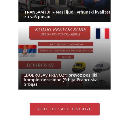
TRANSAM IDF – Naši ljudi, vrhunski kvalitet
za vaš posao
„DOBROSAV PREVOZ“: prevoz pošiljki i
kompletne selidbe (Srbija-Francuska-
Srbija)
VIDI OSTALE USLUGE