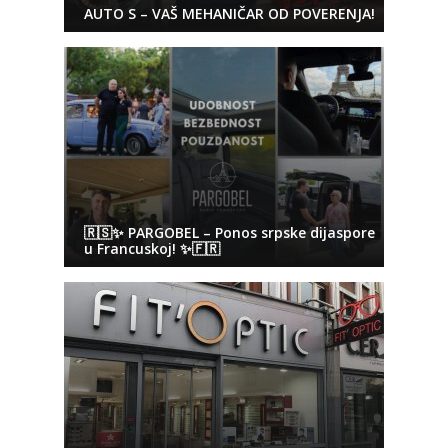
AUTO S – VAŠ MEHANIČAR OD POVERENJA!
🇷🇸✨ PARGOBEL – Ponos srpske dijaspore
u Francuskoj! ✨🇫🇷