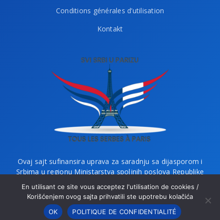
Conditions générales d’utilisation
Kontakt
Ovaj sajt sufinansira uprava za saradnju sa dijasporom i
Srbima u regionu Ministarstva spoljnih poslova Republike
Srbije i Ministarstvo bez portfelja zaduženo za dijasporu.
En utilisant ce site vous acceptez l'utilisation de cookies /
Korišćenjem ovog sajta prihvatili ste upotrebu kolačića
OK
POLITIQUE DE CONFIDENTIALITÉ