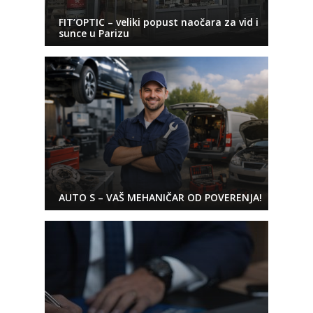
FIT’OPTIC – veliki popust naočara za vid i
sunce u Parizu
AUTO S – VAŠ MEHANIČAR OD POVERENJA!