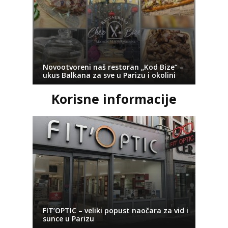
Novootvoreni naš restoran „Kod Bize“ –
ukus Balkana za sve u Parizu i okolini
Korisne informacije
FIT’OPTIC – veliki popust naočara za vid i
sunce u Parizu