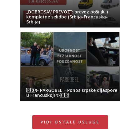
„DOBROSAV PREVOZ“: prevoz pošiljki i
kompletne selidbe (Srbija-Francuska-
Srbija)
🇷🇸✨ PARGOBEL – Ponos srpske dijaspore
u Francuskoj! ✨🇫🇷
VIDI OSTALE USLUGE