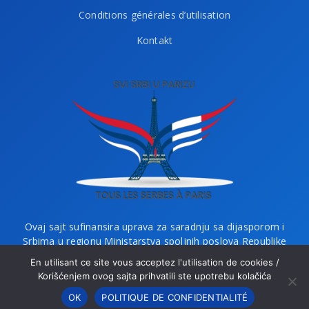
Conditions générales d’utilisation
Kontakt
Ovaj sajt sufinansira uprava za saradnju sa dijasporom i
Srbima u regionu Ministarstva spoljnih poslova Republike
Srbije i Ministarstvo bez portfelja zaduženo za dijasporu.
En utilisant ce site vous acceptez l'utilisation de cookies /
Korišćenjem ovog sajta prihvatili ste upotrebu kolačića
OK
POLITIQUE DE CONFIDENTIALITÉ