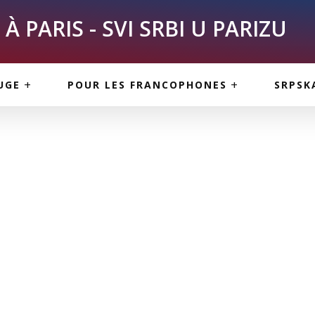
À PARIS - SVI SRBI U PARIZU
SKE
ASI
TOUS LES SERBES À
UGE
POUR LES FRANCOPHONES
SRPSK
PARIS
NE USLUGE
ARTICLES DE BLOG
ISNE
ORMACIJE
CUISINE SERBE
SERVICES