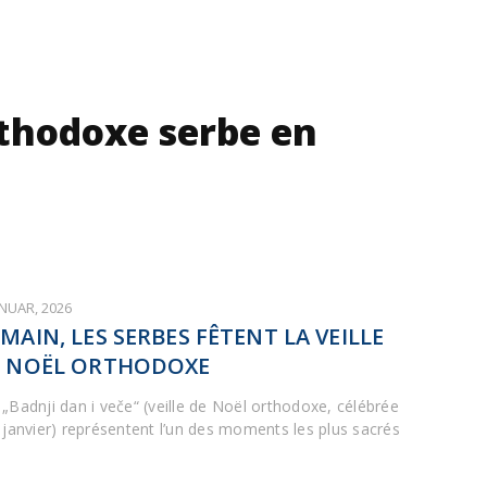
rthodoxe serbe en
ANUAR, 2026
MAIN, LES SERBES FÊTENT LA VEILLE
 NOËL ORTHODOXE
 „Badnji dan i veče“ (veille de Noël orthodoxe, célébrée
6 janvier) représentent l’un des moments les plus sacrés