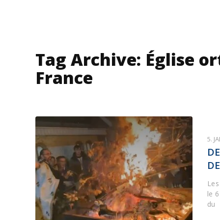
Tag Archive: Église o
France
5. J
DE
DE
Les
le 
du