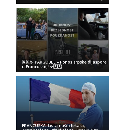
🇷🇸✨ PARGOBEL – Ponos srpske dijaspore
u Francuskoj! ✨🇫🇷
FRANCUSKA: Lista naših lekara,