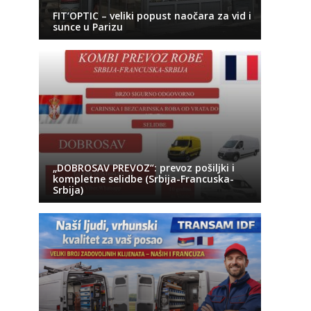
FIT’OPTIC – veliki popust naočara za vid i
sunce u Parizu
„DOBROSAV PREVOZ“: prevoz pošiljki i
kompletne selidbe (Srbija-Francuska-
Srbija)