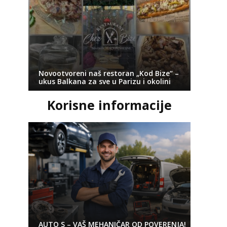
Novootvoreni naš restoran „Kod Bize“ –
ukus Balkana za sve u Parizu i okolini
Korisne informacije
AUTO S – VAŠ MEHANIČAR OD POVERENJA!