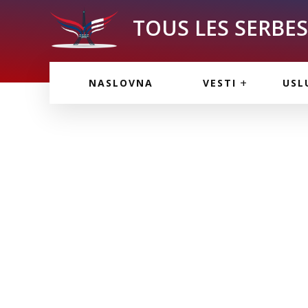
TOUS LES SERBES 
VESTI IZ FRANCU
OGL
NASLOVNA
VESTI
USL
VESTI IZ SRBIJE
VAŽ
VESTI IZ SVETA
KOR
INF