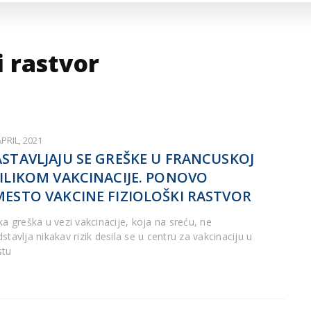
ARTICLES DE BLOG
ISNE
ORMACIJE
CUISINE SERBE
SERVICES
i rastvor
APRIL, 2021
STAVLJAJU SE GREŠKE U FRANCUSKOJ
ILIKOM VAKCINACIJE. PONOVO
ESTO VAKCINE FIZIOLOŠKI RASTVOR
ka greška u vezi vakcinacije, koja na sreću, ne
stavlja nikakav rizik desila se u centru za vakcinaciju u
tu