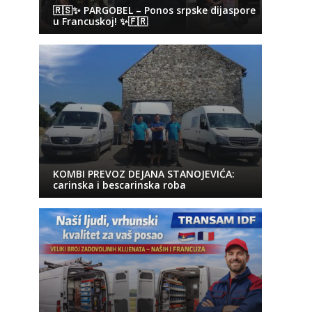
🇷🇸✨ PARGOBEL – Ponos srpske dijaspore
u Francuskoj! ✨🇫🇷
KOMBI PREVOZ DEJANA STANOJEVIĆA:
carinska i bescarinska roba