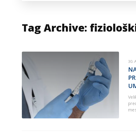
VESTI IZ SVETA
KOR
INF
Tag Archive: fiziološk
30. 
NA
PR
UM
Veli
pred
mes