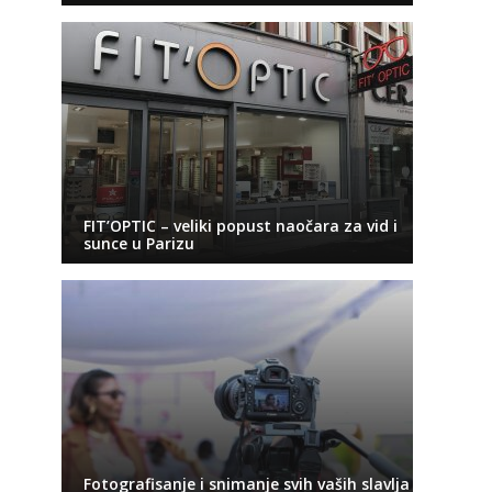
FIT’OPTIC – veliki popust naočara za vid i
sunce u Parizu
Fotografisanje i snimanje svih vaših slavlja