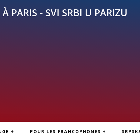
À PARIS - SVI SRBI U PARIZU
SKE
ASI
TOUS LES SERBES À
UGE
POUR LES FRANCOPHONES
SRPSK
PARIS
NE USLUGE