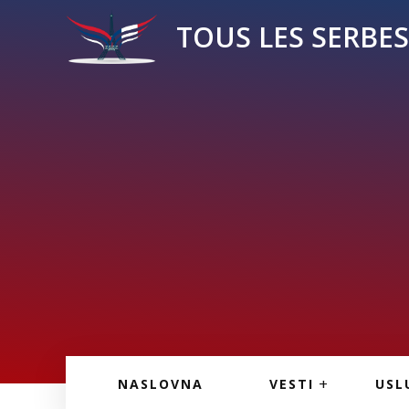
TOUS LES SERBES 
VESTI IZ FRANCU
OGL
NASLOVNA
VESTI
USL
VESTI IZ SRBIJE
VAŽ