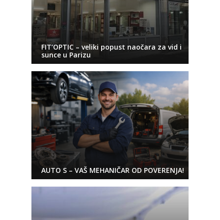
FIT’OPTIC – veliki popust naočara za vid i
sunce u Parizu
AUTO S – VAŠ MEHANIČAR OD POVERENJA!