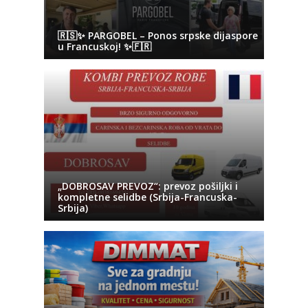
🇷🇸✨ PARGOBEL – Ponos srpske dijaspore
u Francuskoj! ✨🇫🇷
„DOBROSAV PREVOZ“: prevoz pošiljki i
kompletne selidbe (Srbija-Francuska-
Srbija)