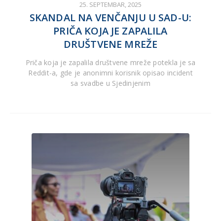
25. SEPTEMBAR, 2025
SKANDAL NA VENČANJU U SAD-U:
PRIČA KOJA JE ZAPALILA
DRUŠTVENE MREŽE
Priča koja je zapalila društvene mreže potekla je sa
Reddit-a, gde je anonimni korisnik opisao incident
sa svadbe u Sjedinjenim