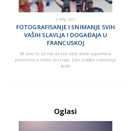
5. MAJ, 2021
FOTOGRAFISANJE I SNIMANJE SVIH
VAŠIH SLAVLJA I DOGAĐAJA U
FRANCUSKOJ
Mi smo tu za Vas da sve vaše divne uspomene
pretočimo u nešto sto traje. Dan svadbe i venčanja
dođe
Oglasi