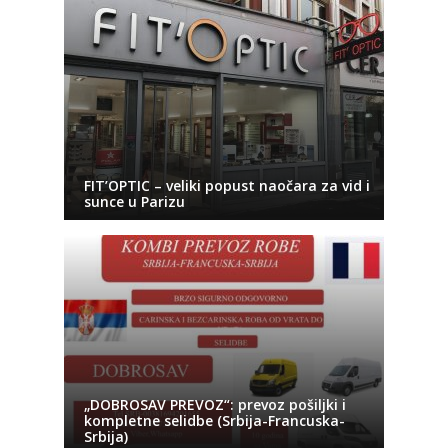
FIT’OPTIC – veliki popust naočara za vid i
sunce u Parizu
„DOBROSAV PREVOZ“: prevoz pošiljki i
kompletne selidbe (Srbija-Francuska-
Srbija)