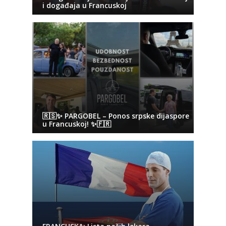
i događaja u Francuskoj
🇷🇸✨ PARGOBEL – Ponos srpske dijaspore
u Francuskoj! ✨🇫🇷