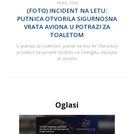
14. JUL, 2024
(FOTO) INCIDENT NA LETU:
PUTNICA OTVORILA SIGURNOSNA
VRATA AVIONA U POTRAZI ZA
TOALETOM
U potrazi za toaletom, putnik na letu Air China koji
je trebao da poveže Quzhou sa Chengdu, slučajno
je otvorio
Oglasi