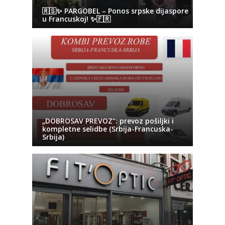
🇷🇸✨ PARGOBEL – Ponos srpske dijaspore
u Francuskoj! ✨🇫🇷
„DOBROSAV PREVOZ“: prevoz pošiljki i
kompletne selidbe (Srbija-Francuska-
Srbija)