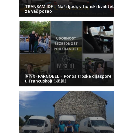
TRANSAM IDF – Naši ljudi, vrhunski kvalitet
za vaš posao
🇷🇸✨ PARGOBEL – Ponos srpske dijaspore
u Francuskoj! ✨🇫🇷