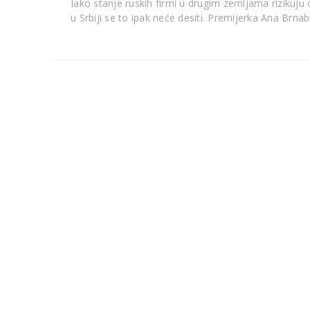
Iako stanje ruskih firmi u drugim zemljama rizikuju
u Srbiji se to ipak neće desiti. Premijerka Ana Brnab