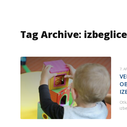
Tag Archive: izbeglice
7. A
VE
OB
IZ
Otk
izbe