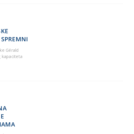
SKE
U SPREMNI
ke Gérald
 kapaciteta
NA
ĆE
RMAMA