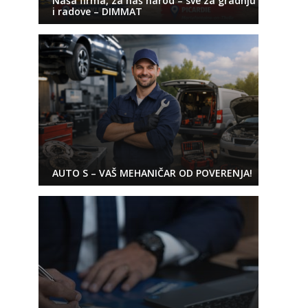
Naša firma, za naš narod – sve za gradnju
i radove – DIMMAT
AUTO S – VAŠ MEHANIČAR OD POVERENJA!