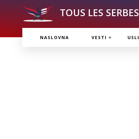
TOUS LES SERBES 
VESTI IZ FRANCU
OGL
NASLOVNA
VESTI
USL
VESTI IZ SRBIJE
VAŽ
VESTI IZ SVETA
KOR
INF