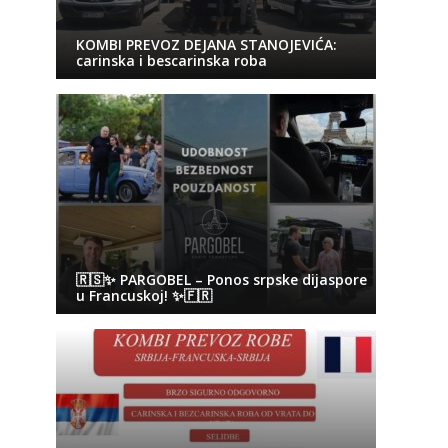
KOMBI PREVOZ DEJANA STANOJEVIĆA:
carinska i bescarinska roba
🇷🇸✨ PARGOBEL – Ponos srpske dijaspore
u Francuskoj! ✨🇫🇷