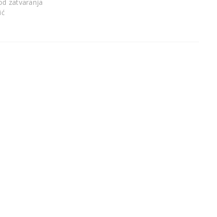
 od zatvaranja
ić