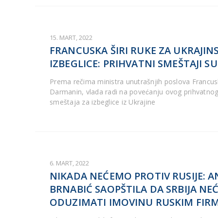
15. MART, 2022
FRANCUSKA ŠIRI RUKE ZA UKRAJIN
IZBEGLICE: PRIHVATNI SMEŠTAJI S
Prema rečima ministra unutrašnjih poslova Francus
Darmanin, vlada radi na povećanju ovog prihvatnog
smeštaja za izbeglice iz Ukrajine
6. MART, 2022
NIKADA NEĆEMO PROTIV RUSIJE: A
BRNABIĆ SAOPŠTILA DA SRBIJA NE
ODUZIMATI IMOVINU RUSKIM FI