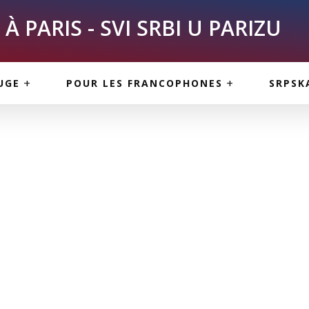
À PARIS - SVI SRBI U PARIZU
SKE
ASI
TOUS LES SERBES À
UGE
POUR LES FRANCOPHONES
SRPSK
PARIS
NE USLUGE
ARTICLES DE BLOG
ISNE
ORMACIJE
CUISINE SERBE
SERVICES