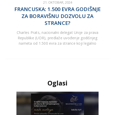
21. OKTOBAR, 2024
FRANCUSKA: 1.500 EVRA GODIŠNJE
ZA BORAVIŠNU DOZVOLU ZA
STRANCE?
Charles Prats, nacionalni delegat Unije za prava
Republike (UDR), predlaže uvođenje godišnjeg
nameta od 1.500 evra za strance koji legalno
Oglasi