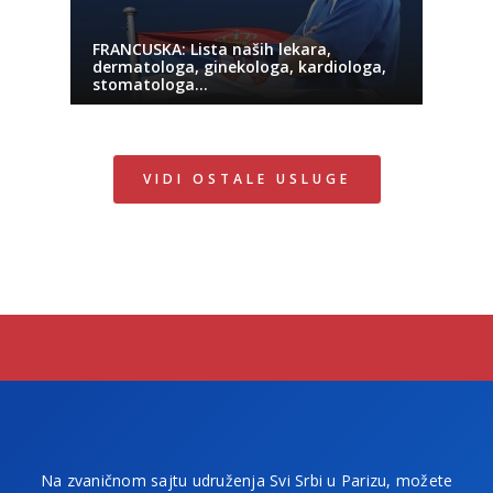
FRANCUSKA: Lista naših lekara,
dermatologa, ginekologa, kardiologa,
stomatologa…
VIDI OSTALE USLUGE
Na zvaničnom sajtu udruženja Svi Srbi u Parizu, možete