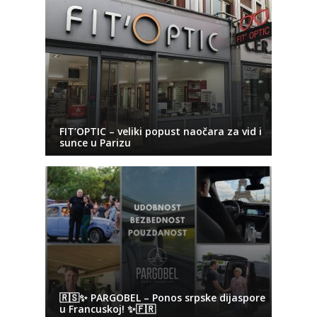
FIT’OPTIC – veliki popust naočara za vid i
sunce u Parizu
🇷🇸✨ PARGOBEL – Ponos srpske dijaspore
u Francuskoj! ✨🇫🇷