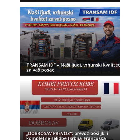
TRANSAM IDF – Naši ljudi, vrhunski kvalitet
za vaš posao
„DOBROSAV PREVOZ“: prevoz pošiljki i
kompletne selidbe (Srbija-Francuska-