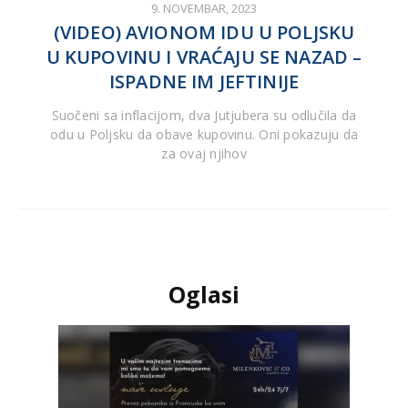
9. NOVEMBAR, 2023
(VIDEO) AVIONOM IDU U POLJSKU
U KUPOVINU I VRAĆAJU SE NAZAD –
ISPADNE IM JEFTINIJE
Suočeni sa inflacijom, dva Jutjubera su odlučila da
odu u Poljsku da obave kupovinu. Oni pokazuju da
za ovaj njihov
Oglasi