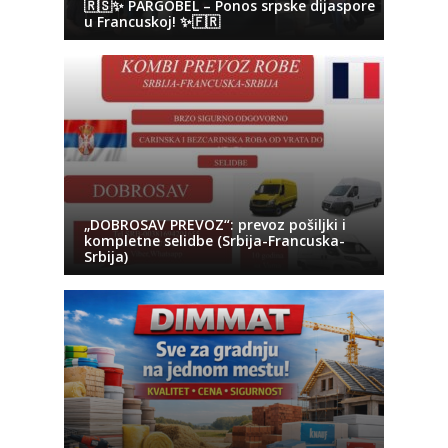
🇷🇸✨ PARGOBEL – Ponos srpske dijaspore
u Francuskoj! ✨🇫🇷
„DOBROSAV PREVOZ“: prevoz pošiljki i
kompletne selidbe (Srbija-Francuska-
Srbija)