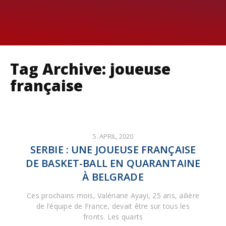
Tag Archive: joueuse
française
5. APRIL, 2020
SERBIE : UNE JOUEUSE FRANÇAISE
DE BASKET-BALL EN QUARANTAINE
À BELGRADE
Ces prochains mois, Valériane Ayayi, 25 ans, ailière
de l’équipe de France, devait être sur tous les
fronts. Les quarts