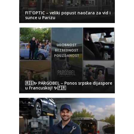
FIT’OPTIC – veliki popust naočara za vid i
sunce u Parizu
🇷🇸✨ PARGOBEL – Ponos srpske dijaspore
u Francuskoj! ✨🇫🇷