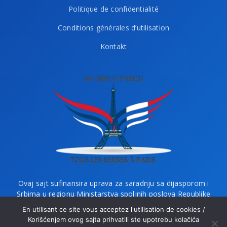
Politique de confidentialité
Conditions générales d’utilisation
Kontakt
Ovaj sajt sufinansira uprava za saradnju sa dijasporom i
Srbima u regionu Ministarstva spoljnih poslova Republike
Srbije i Ministarstvo bez portfelja zaduženo za dijasporu.
En utilisant ce site vous acceptez l'utilisation de cookies /
Korišćenjem ovog sajta prihvatili ste upotrebu kolačića