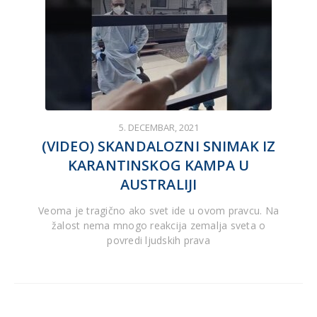
5. DECEMBAR, 2021
(VIDEO) SKANDALOZNI SNIMAK IZ
KARANTINSKOG KAMPA U
AUSTRALIJI
Veoma je tragično ako svet ide u ovom pravcu. Na
žalost nema mnogo reakcija zemalja sveta o
povredi ljudskih prava