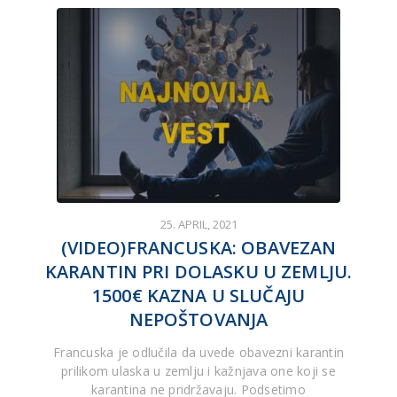
25. APRIL, 2021
(VIDEO)FRANCUSKA: OBAVEZAN
KARANTIN PRI DOLASKU U ZEMLJU.
1500€ KAZNA U SLUČAJU
NEPOŠTOVANJA
Francuska je odlučila da uvede obavezni karantin
prilikom ulaska u zemlju i kažnjava one koji se
karantina ne pridržavaju. Podsetimo