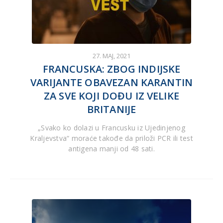
27. MAJ, 2021
FRANCUSKA: ZBOG INDIJSKE
VARIJANTE OBAVEZAN KARANTIN
ZA SVE KOJI DOĐU IZ VELIKE
BRITANIJE
„Svako ko dolazi u Francusku iz Ujedinjenog
Kraljevstva“ moraće takođe da priloži PCR ili test
antigena manji od 48 sati.