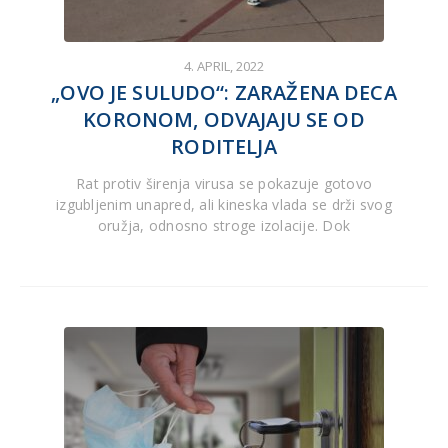
4. APRIL, 2022
„OVO JE SULUDO“: ZARAŽENA DECA
KORONOM, ODVAJAJU SE OD
RODITELJA
Rat protiv širenja virusa se pokazuje gotovo
izgubljenim unapred, ali kineska vlada se drži svog
oružja, odnosno stroge izolacije. Dok