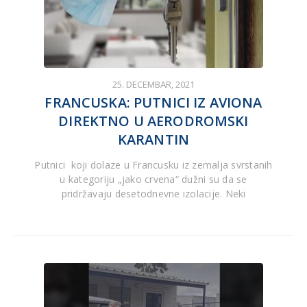
25. DECEMBAR, 2021
FRANCUSKA: PUTNICI IZ AVIONA
DIREKTNO U AERODROMSKI
KARANTIN
Putnici koji dolaze u Francusku iz zemalja svrstanih
u kategoriju „jako crvena“ dužni su da se
pridržavaju desetodnevne izolacije. Neki