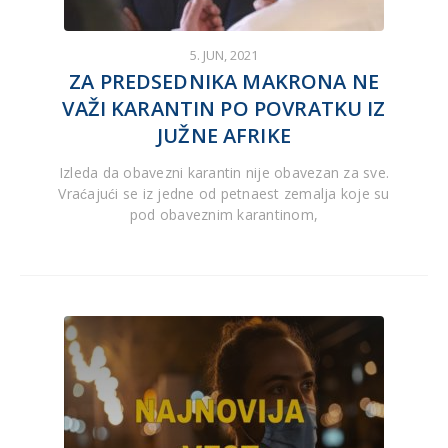
5. JUN, 2021
ZA PREDSEDNIKA MAKRONA NE
VAŽI KARANTIN PO POVRATKU IZ
JUŽNE AFRIKE
Izleda da obavezni karantin nije obavezan za sve.
Vraćajući se iz jedne od petnaest zemalja koje su
pod obaveznim karantinom,