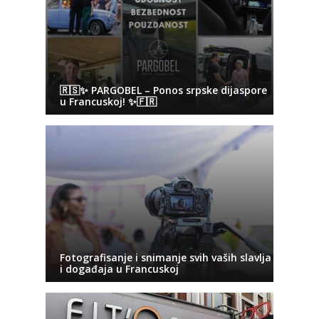
🇷🇸✨ PARGOBEL – Ponos srpske dijaspore
u Francuskoj! ✨🇫🇷
Fotografisanje i snimanje svih vaših slavlja
i događaja u Francuskoj