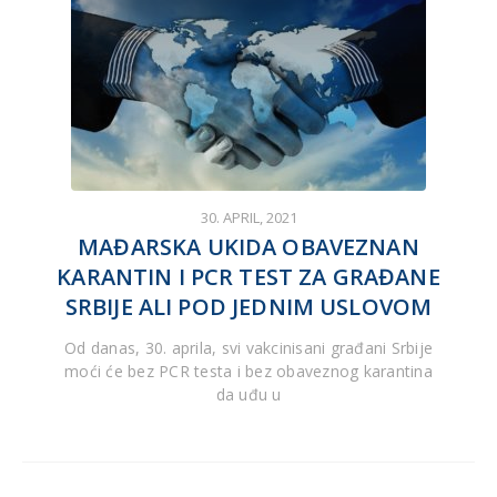
30. APRIL, 2021
MAĐARSKA UKIDA OBAVEZNAN
KARANTIN I PCR TEST ZA GRAĐANE
SRBIJE ALI POD JEDNIM USLOVOM
Od danas, 30. aprila, svi vakcinisani građani Srbije
moći će bez PCR testa i bez obaveznog karantina
da uđu u