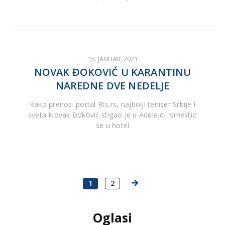
15. JANUAR, 2021
NOVAK ĐOKOVIĆ U KARANTINU
NAREDNE DVE NEDELJE
Kako prenosi portal Rts.rs, najbolji teniser Srbije i
sveta Novak Đoković stigao je u Adelejd i smestio
se u hotel
1
2
Oglasi