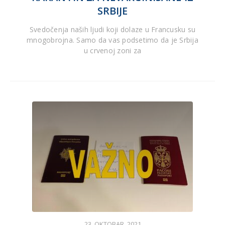
SRBIJE
Svedočenja naših ljudi koji dolaze u Francusku su
mnogobrojna. Samo da vas podsetimo da je Srbija
u crvenoj zoni za
23. OKTOBAR, 2021