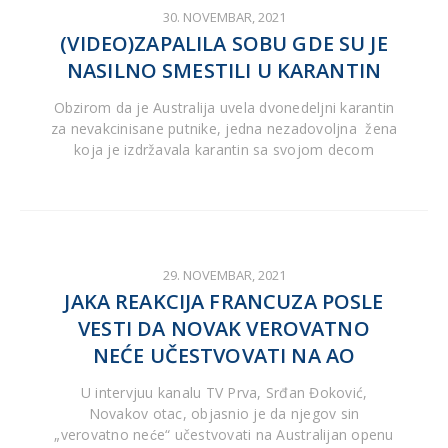
30. NOVEMBAR, 2021
(VIDEO)ZAPALILA SOBU GDE SU JE
NASILNO SMESTILI U KARANTIN
Obzirom da je Australija uvela dvonedeljni karantin
za nevakcinisane putnike, jedna nezadovoljna žena
koja je izdržavala karantin sa svojom decom
29. NOVEMBAR, 2021
JAKA REAKCIJA FRANCUZA POSLE
VESTI DA NOVAK VEROVATNO
NEĆE UČESTVOVATI NA AO
U intervjuu kanalu TV Prva, Srđan Đoković,
Novakov otac, objasnio je da njegov sin
„verovatno neće“ učestvovati na Australijan openu