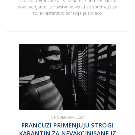
Ukoliko u Francuskoj za sada nije otkriven slučaj
nove varijante, zdravstvene vlasti se spremaju za
to. Ministarstvo zdravlja je upravo
7. NOVEMBAR, 2021
FRANCUZI PRIMENJUJU STROGI
KARANTIN ZA NEVAKCINISANE IZ