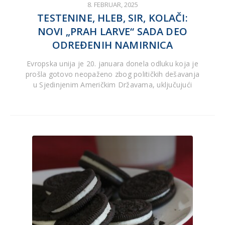
8. FEBRUAR, 2025
TESTENINE, HLEB, SIR, KOLAČI:
NOVI „PRAH LARVE“ SADA DEO
ODREĐENIH NAMIRNICA
Evropska unija je 20. januara donela odluku koja je
prošla gotovo neopaženo zbog političkih dešavanja
u Sjedinjenim Američkim Državama, uključujući