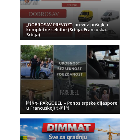
„DOBROSAV PREVOZ“: prevoz pošiljki i
kompletne selidbe (Srbija-Francuska-
Srbija)
🇷🇸✨ PARGOBEL – Ponos srpske dijaspore
u Francuskoj! ✨🇫🇷