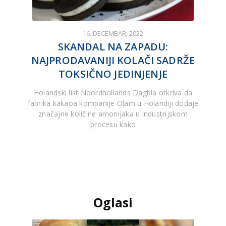
16. DECEMBAR, 2022
SKANDAL NA ZAPADU:
NAJPRODAVANIJI KOLAČI SADRŽE
TOKSIČNO JEDINJENJE
Holandski list Noordhollands Dagbla otkriva da
fabrika kakaoa kompanije Olam u Holandiji dodaje
značajne količine amonijaka u industrijskom
procesu kako
Oglasi