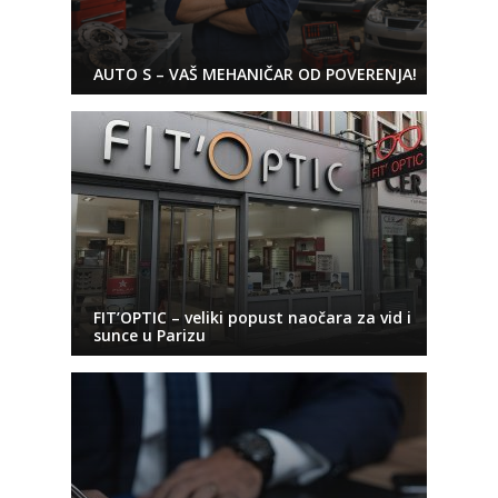
AUTO S – VAŠ MEHANIČAR OD POVERENJA!
FIT’OPTIC – veliki popust naočara za vid i
sunce u Parizu