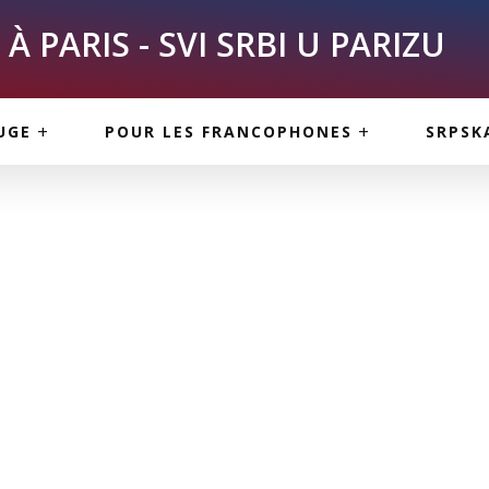
À PARIS - SVI SRBI U PARIZU
SKE
ASI
TOUS LES SERBES À
UGE
POUR LES FRANCOPHONES
SRPSK
PARIS
NE USLUGE
ARTICLES DE BLOG
ISNE
ORMACIJE
CUISINE SERBE
SERVICES