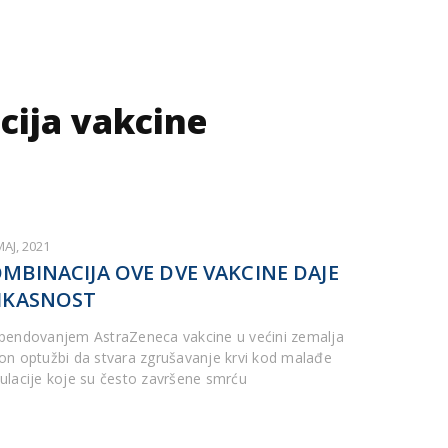
cija vakcine
MAJ, 2021
MBINACIJA OVE DVE VAKCINE DAJE
IKASNOST
pendovanjem AstraZeneca vakcine u većini zemalja
on optužbi da stvara zgrušavanje krvi kod malađe
ulacije koje su često završene smrću