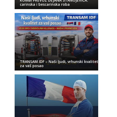
KOMBI PREVOZ DEJANA STANOJEVIĆA:
carinska i bescarinska roba
TRANSAM IDF – Naši ljudi, vrhunski kvalitet
za vaš posao