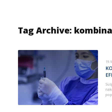
Tag Archive: kombina
19. 
KO
EF
Sus
nak
pop