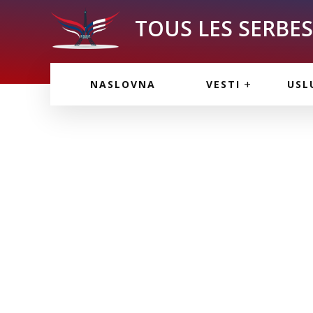
TOUS LES SERBES 
VESTI IZ FRANCU
OGL
NASLOVNA
VESTI
USL
VESTI IZ SRBIJE
VAŽ
VESTI IZ SVETA
KOR
INF