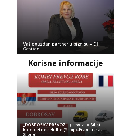
Vaš pouzdan partner u biznisu – DJ
Gestion
Korisne informacije
„DOBROSAV PREVOZ“: prevoz pošiljki i
kompletne selidbe (Srbija-Francuska-
Srbija)