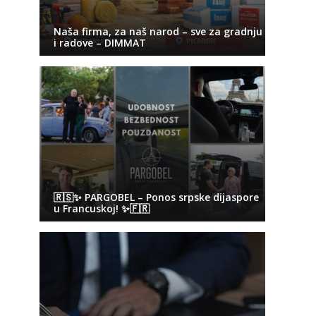
Naša firma, za naš narod – sve za gradnju
i radove – DIMMAT
🇷🇸✨ PARGOBEL – Ponos srpske dijaspore
u Francuskoj! ✨🇫🇷