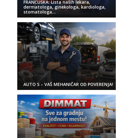
FRANCUSKA: Lista naših lekara,
dermatologa, ginekologa, kardiologa,
stomatologa…
AUTO S – VAŠ MEHANIČAR OD POVERENJA!