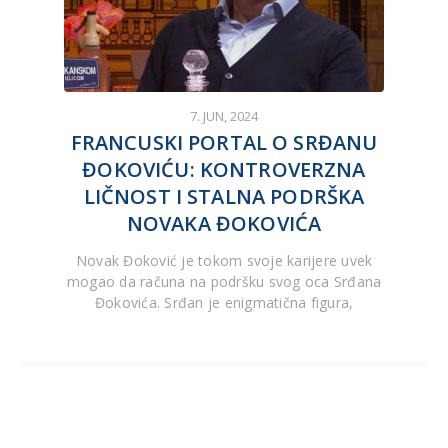
7. JUN, 2024
FRANCUSKI PORTAL O SRĐANU
ĐOKOVIĆU: KONTROVERZNA
LIČNOST I STALNA PODRŠKA
NOVAKA ĐOKOVIĆA
Novak Đoković je tokom svoje karijere uvek
mogao da računa na podršku svog oca Srđana
Đokovića. Srđan je enigmatična figura,