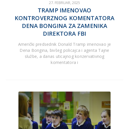
27. FEBRUAR, 2025
TRAMP IMENOVAO
KONTROVERZNOG KOMENTATORA
DENA BONGINA ZA ZAMENIKA
DIREKTORA FBI
Američki predsednik Donald Tramp imenovao je
Dena Bongina, bivšeg policajca i agenta Tajne
službe, a danas uticajnog konzervativnog
komentatora i