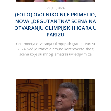
29. JUL, 2024
(FOTO) OVO NIKO NIJE PRIMETIO,
NOVA „DEGUTANTNA“ SCENA NA
OTVARANJU OLIMPIJSKIH IGARA U
PARIZU
Ceremonija otvaranja Olimpijskih igara u Parizu
2024. već je izazvala brojne kontroverze zbog
scena koje su mnogi smatrali uvredljivim za