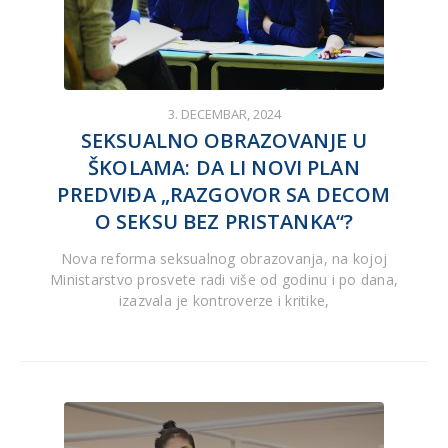
3. DECEMBAR, 2024
SEKSUALNO OBRAZOVANJE U
ŠKOLAMA: DA LI NOVI PLAN
PREDVIĐA „RAZGOVOR SA DECOM
O SEKSU BEZ PRISTANKA“?
Nova reforma seksualnog obrazovanja, na kojoj
Ministarstvo prosvete radi više od godinu i po dana,
izazvala je kontroverze i kritike,