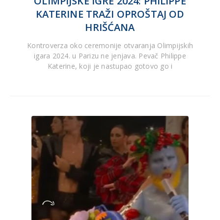
OLIMPIJSKE IGRE 2024: PHILIPPE
KATERINE TRAŽI OPROŠTAJ OD
HRIŠĆANA
Kontroverza oko ceremonije otvaranja Olimpijskih
igara 2024. u Parizu ne jenjava. Pevač Philippe
Katerine, koji je nastupao gotovo go i