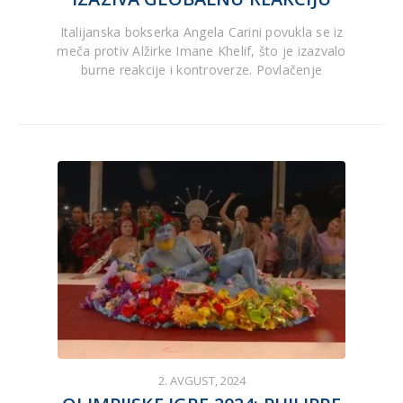
Italijanska bokserka Angela Carini povukla se iz
meča protiv Alžirke Imane Khelif, što je izazvalo
burne reakcije i kontroverze. Povlačenje
2. AVGUST, 2024