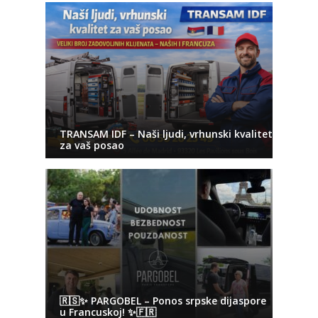
TRANSAM IDF – Naši ljudi, vrhunski kvalitet
za vaš posao
🇷🇸✨ PARGOBEL – Ponos srpske dijaspore
u Francuskoj! ✨🇫🇷