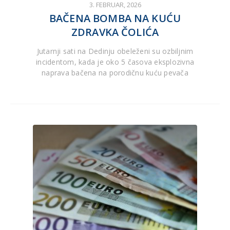
3. FEBRUAR, 2026
BAČENA BOMBA NA KUĆU
ZDRAVKA ČOLIĆA
Jutarnji sati na Dedinju obeleženi su ozbiljnim
incidentom, kada je oko 5 časova eksplozivna
naprava bačena na porodičnu kuću pevača