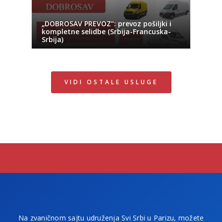
„DOBROSAV PREVOZ“: prevoz pošiljki i
kompletne selidbe (Srbija-Francuska-
Srbija)
VIDI OSTALE USLUGE
Na zvaničnom sajtu udruženja Svi Srbi u Parizu, možete