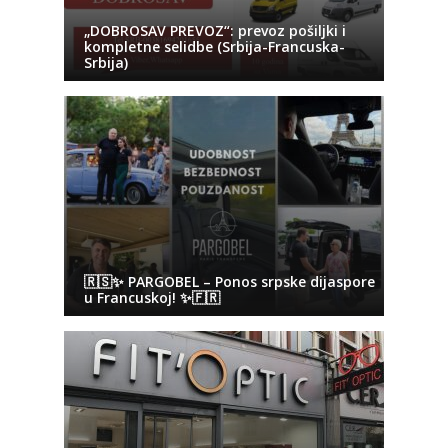
„DOBROSAV PREVOZ“: prevoz pošiljki i
kompletne selidbe (Srbija-Francuska-
Srbija)
🇷🇸✨ PARGOBEL – Ponos srpske dijaspore
u Francuskoj! ✨🇫🇷