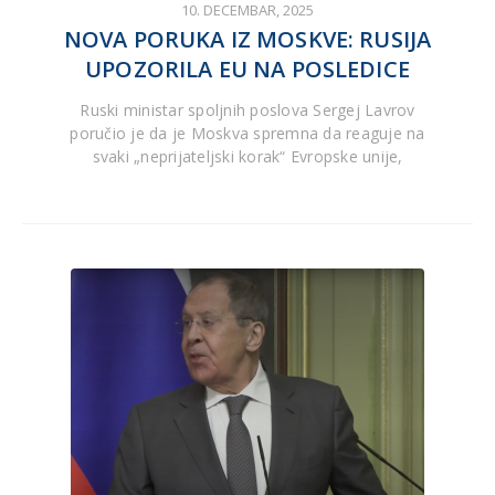
10. DECEMBAR, 2025
NOVA PORUKA IZ MOSKVE: RUSIJA
UPOZORILA EU NA POSLEDICE
Ruski ministar spoljnih poslova Sergej Lavrov
poručio je da je Moskva spremna da reaguje na
svaki „neprijateljski korak“ Evropske unije,