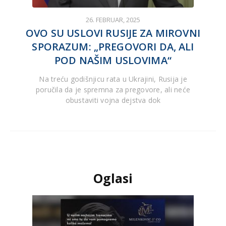
26. FEBRUAR, 2025
OVO SU USLOVI RUSIJE ZA MIROVNI
SPORAZUM: „PREGOVORI DA, ALI
POD NAŠIM USLOVIMA“
Na treću godišnjicu rata u Ukrajini, Rusija je
poručila da je spremna za pregovore, ali neće
obustaviti vojna dejstva dok
Oglasi