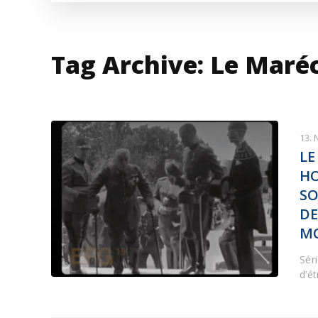
VESTI IZ SVETA
KOR
INF
Tag Archive: Le Maré
13.
LE
HO
SO
DE
MO
Sér
d’é