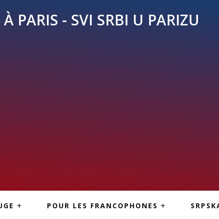
À PARIS - SVI SRBI U PARIZU
SKE
ASI
TOUS LES SERBES À
UGE
POUR LES FRANCOPHONES
SRPSK
PARIS
NE USLUGE