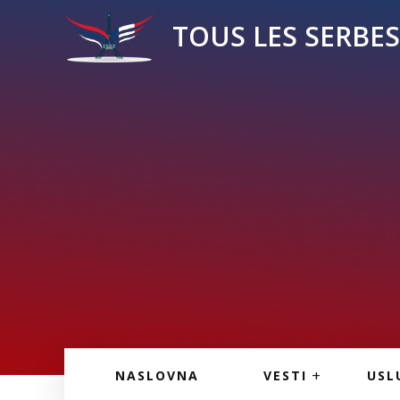
TOUS LES SERBES 
VESTI IZ FRANCU
OGL
NASLOVNA
VESTI
USL
VESTI IZ SRBIJE
VAŽ