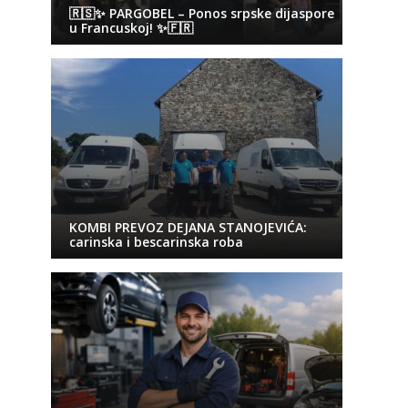
🇷🇸✨ PARGOBEL – Ponos srpske dijaspore
u Francuskoj! ✨🇫🇷
KOMBI PREVOZ DEJANA STANOJEVIĆA:
carinska i bescarinska roba