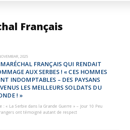
ARTICLES DE BLOG
ISNE
ORMACIJE
CUISINE SERBE
SERVICES
chal Français
 NOVEMBAR, 2025
 MARÉCHAL FRANÇAIS QUI RENDAIT
MMAGE AUX SERBES ! « CES HOMMES
NT INDOMPTABLES – DES PAYSANS
VENUS LES MEILLEURS SOLDATS DU
NDE ! »
ie : « La Serbie dans la Grande Guerre » – Jour 10 Peu
trangers ont témoigné autant de respect