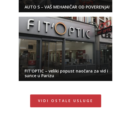
AUTO S – VAŠ MEHANIČAR OD POVERENJA!
FIT’OPTIC – veliki popust naočara za vid i
sunce u Parizu
VIDI OSTALE USLUGE