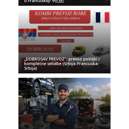
u Francuskoj! ✨🇫🇷
„DOBROSAV PREVOZ“: prevoz pošiljki i
kompletne selidbe (Srbija-Francuska-
Srbija)