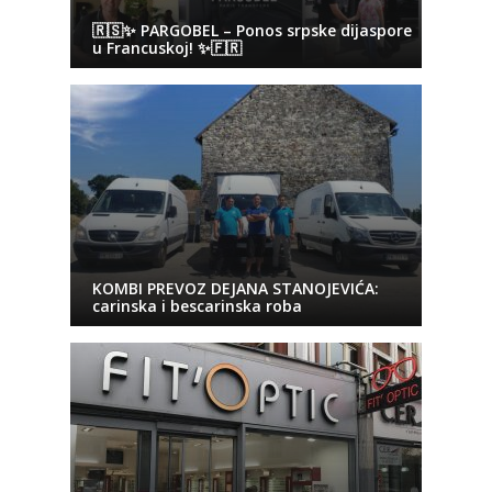
🇷🇸✨ PARGOBEL – Ponos srpske dijaspore
u Francuskoj! ✨🇫🇷
KOMBI PREVOZ DEJANA STANOJEVIĆA:
carinska i bescarinska roba