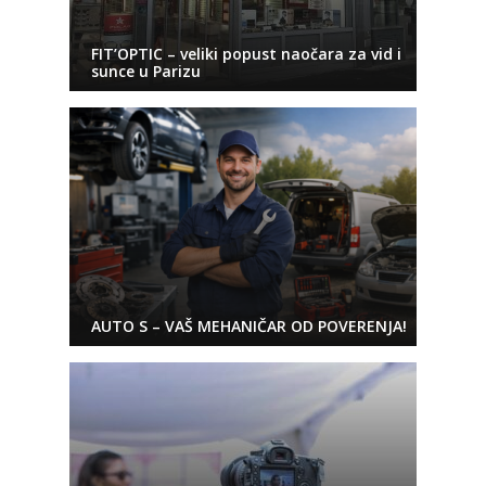
FIT’OPTIC – veliki popust naočara za vid i
sunce u Parizu
AUTO S – VAŠ MEHANIČAR OD POVERENJA!