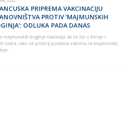
MAJ, 2022
ANCUSKA PRIPREMA VAKCINACIJU
ANOVNIŠTVA PROTIV ‘MAJMUNSKIH
GINJA’: ODLUKA PADA DANAS
us majmunskih boginja nastavlja da se širi u Evropi i
om sveta. Iako ne postoji posebna vakcina za majmunske
inje,