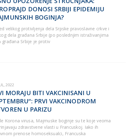
SNO UPOZORENJE STRUČNJAKA:
ROPRAJD DONOSI SRBIJI EPIDEMIJU
JMUNSKIH BOGINJA?
ed velikog protivljenja dela Srpske pravoslavne crkve i
ikog dela građana Srbije (po poslednjim istraživanjima
 građana Srbije je protiv
JUL, 2022
VI MORAJU BITI VAKCINISANI U
PTEMBRU“: PRVI VAKCINODROM
VOREN U PARIZU
le Korona virusa, Majmuske boginje su te koje veoma
rinjavaju zdravstvene vlasti u Francuskoj. Iako ih
avnom prenose homoseksualci, Francuska