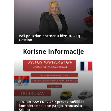
Vaš pouzdan partner u biznisu – DJ
Gestion
Korisne informacije
„DOBROSAV PREVOZ“: prevoz pošiljki i
kompletne selidbe (Srbija-Francuska-
Srbija)