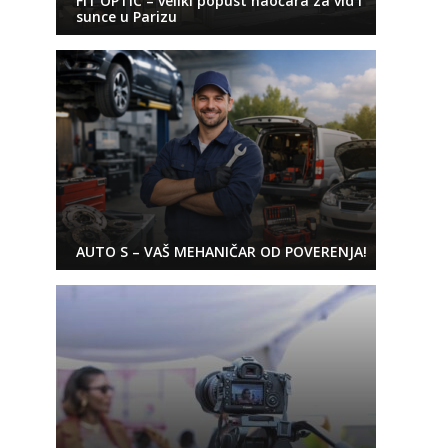
FIT’OPTIC – veliki popust naočara za vid i
sunce u Parizu
AUTO S – VAŠ MEHANIČAR OD POVERENJA!