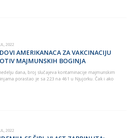
JUL, 2022
DOVI AMERIKANACA ZA VAKCINACIJU
OTIV MAJMUNSKIH BOGINJA
nedelju dana, broj slučajeva kontaminacije majmunskim
injama porastao je sa 223 na 461 u Njujorku. Čak i ako
JUL, 2022