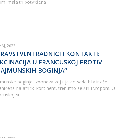
um imala tri potvrđena
MAJ, 2022
RAVSTVENI RADNICI I KONTAKTI:
KCINACIJA U FRANCUSKOJ PROTIV
AJMUNSKIH BOGINJA“
munske boginje, zoonoza koja je do sada bila inače
aničena na afrički kontinent, trenutno se širi Evropom. U
ncuskoj su