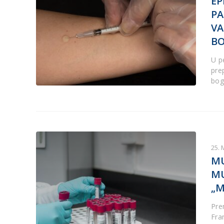
EP
PA
VA
BO
U p
pre
bog
25. 
MU
MU
„M
Pre
Fra