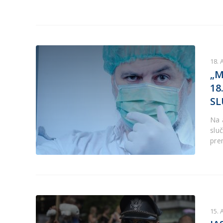
18. 
„M
18
SL
Na 
slu
pre
15. 