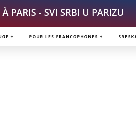
À PARIS - SVI SRBI U PARIZU
SKE
ASI
TOUS LES SERBES À
UGE
POUR LES FRANCOPHONES
SRPSK
PARIS
NE USLUGE
ARTICLES DE BLOG
ISNE
ORMACIJE
CUISINE SERBE
SERVICES