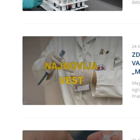
dat
24. 
ZD
VA
„M
Maj
ogr
Fra