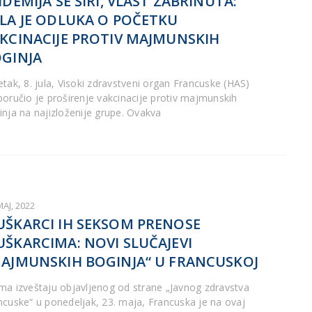
IDEMIJA SE ŠIRI, VLAST ZABRINUTA:
LA JE ODLUKA O POČETKU
KCINACIJE PROTIV MAJMUNSKIH
GINJA
etak, 8. jula, Visoki zdravstveni organ Francuske (HAS)
poručio je proširenje vakcinacije protiv majmunskih
inja na najizloženije grupe. Ovakva
MAJ, 2022
ŠKARCI IH SEKSOM PRENOSE
ŠKARCIMA: NOVI SLUČAJEVI
AJMUNSKIH BOGINJA“ U FRANCUSKOJ
ma izveštaju objavljenog od strane „Javnog zdravstva
ncuske“ u ponedeljak, 23. maja, Francuska je na ovaj