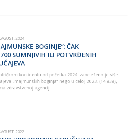
AVGUST, 2024
AJMUNSKE BOGINJE“: ČAK
.700 SUMNJIVIH ILI POTVRĐENIH
UČAJEVA
afričkom kontinentu od početka 2024. zabeleženo je više
čajeva „majmunskih boginja“ nego u celoj 2023. (14.838),
ma zdravstvenoj agenciji
AVGUST, 2022