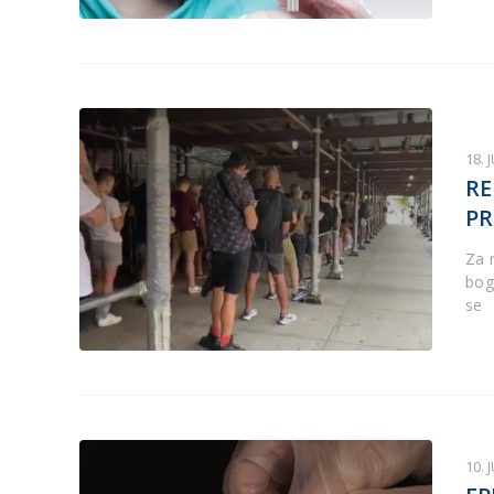
18. 
RE
PR
Za 
bog
se
10. 