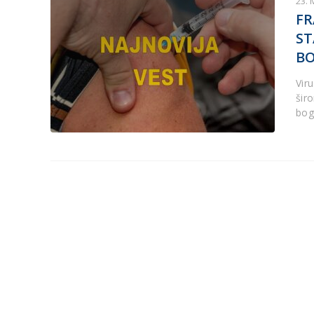
23. 
FR
ST
BO
Vir
šir
bog