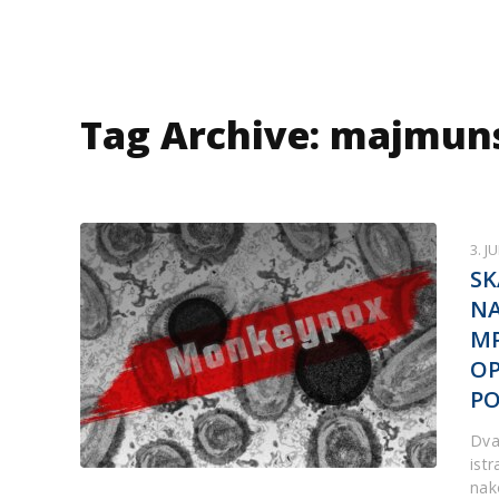
Tag Archive: majmun
3. J
SK
NA
MP
OP
PO
Dva
ist
nak