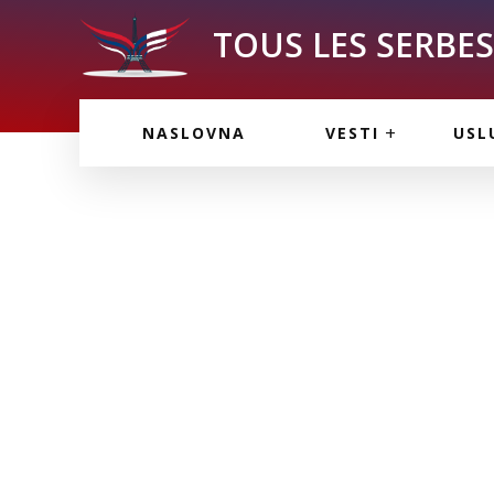
TOUS LES SERBES 
VESTI IZ FRANCU
OGL
NASLOVNA
VESTI
USL
VESTI IZ SRBIJE
VAŽ
VESTI IZ SVETA
KOR
INF