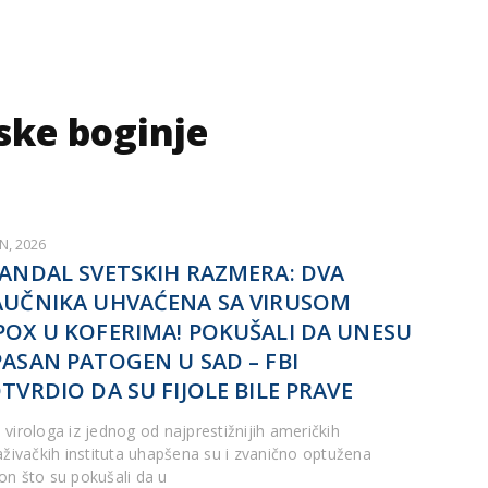
ske boginje
UN, 2026
ANDAL SVETSKIH RAZMERA: DVA
UČNIKA UHVAĆENA SA VIRUSOM
OX U KOFERIMA! POKUŠALI DA UNESU
ASAN PATOGEN U SAD – FBI
TVRDIO DA SU FIJOLE BILE PRAVE
 virologa iz jednog od najprestižnijih američkih
raživačkih instituta uhapšena su i zvanično optužena
on što su pokušali da u