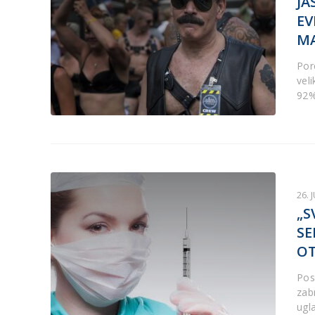
JA
EV
MA
Por
vel
92%
26. 
„S
SE
OT
Pos
zab
ugl