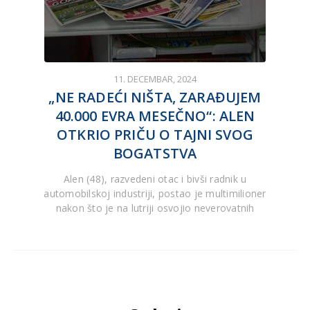
11. DECEMBAR, 2024
„NE RADEĆI NIŠTA, ZARAĐUJEM
40.000 EVRA MESEČNO“: ALEN
OTKRIO PRIČU O TAJNI SVOG
BOGATSTVA
Alen (48), razvedeni otac i bivši radnik u
automobilskoj industriji, postao je multimilioner
nakon što je na lutriji osvojio neverovatnih