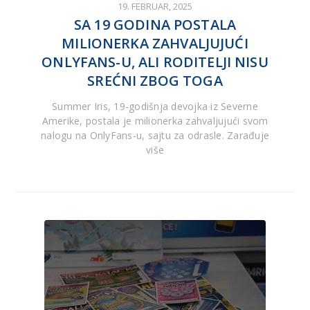
19. FEBRUAR, 2025
SA 19 GODINA POSTALA
MILIONERKA ZAHVALJUJUĆI
ONLYFANS-U, ALI RODITELJI NISU
SREĆNI ZBOG TOGA
Summer Iris, 19-godišnja devojka iz Severne
Amerike, postala je milionerka zahvaljujući svom
nalogu na OnlyFans-u, sajtu za odrasle. Zarađuje
više