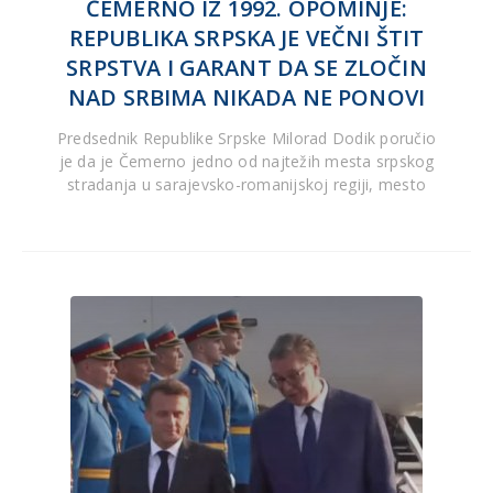
ČEMERNO IZ 1992. OPOMINJE:
REPUBLIKA SRPSKA JE VEČNI ŠTIT
SRPSTVA I GARANT DA SE ZLOČIN
NAD SRBIMA NIKADA NE PONOVI
Predsednik Republike Srpske Milorad Dodik poručio
je da je Čemerno jedno od najtežih mesta srpskog
stradanja u sarajevsko-romanijskoj regiji, mesto