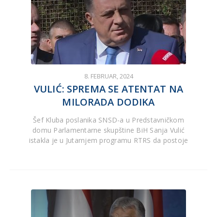
8. FEBRUAR, 2024
VULIĆ: SPREMA SE ATENTAT NA
MILORADA DODIKA
Šef Kluba poslanika SNSD-a u Predstavničkom
domu Parlamentarne skupštine BiH Sanja Vulić
istakla je u Јutarnjem programu RTRS da postoje