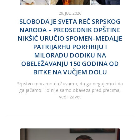
29. JUL, 2026
SLOBODA JE SVETA REČ SRPSKOG
NARODA – PREDSEDNIK OPŠTINE
NIKŠIĆ URUČIO SPOMEN-MEDALJE
PATRIJARHU PORFIRIJU I
MILORADU DODIKU NA
OBELEŽAVANJU 150 GODINA OD
BITKE NA VUČJEM DOLU
Srpstvo moramo da čuvamo, da ga negujemo i da
ga jačamo. To nije samo obaveza pred precima,
već i zavet