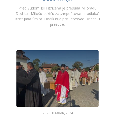
Pred Sudom BiH izričena je presuda Miloradu
Dodiku i Milošu Lukiću za „nepoštovanje odluka“
Kristijana Šmita. Dodik nije prisustvovao izricanju
presude,
7. SEPTEMBAR, 2024