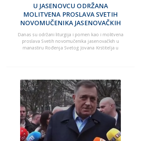
U JASENOVCU ODRŽANA
MOLITVENA PROSLAVA SVETIH
NOVOMUČENIKA JASENOVAČKIH
Danas su održani liturgija i pomen kao i molitvena
proslava Svetih novomučenika jasenovačkih u
manastiru Rođenja Svetog Jovana Krstitelja u