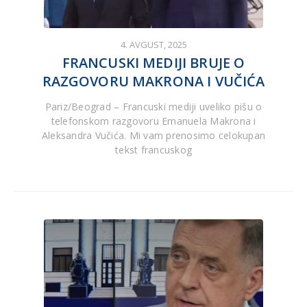
4. AVGUST, 2025
FRANCUSKI MEDIJI BRUJE O
RAZGOVORU MAKRONA I VUČIĆA
Pariz/Beograd – Francuski mediji uveliko pišu o
telefonskom razgovoru Emanuela Makrona i
Aleksandra Vučića. Mi vam prenosimo celokupan
tekst francuskog