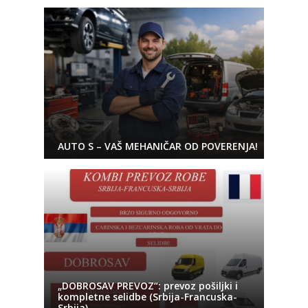
AUTO S – VAŠ MEHANIČAR OD POVERENJA!
„DOBROSAV PREVOZ“: prevoz pošiljki i
kompletne selidbe (Srbija-Francuska-
Srbija)