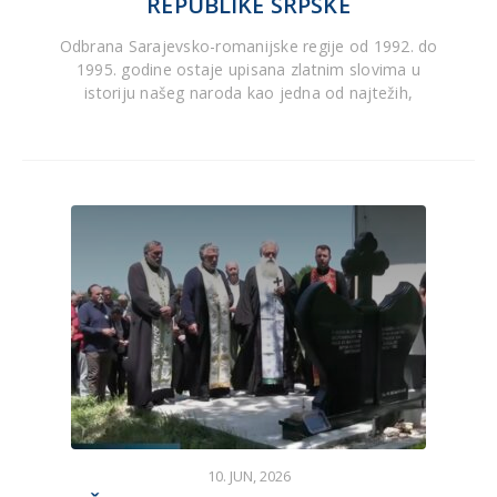
REPUBLIKE SRPSKE
Odbrana Sarajevsko-romanijske regije od 1992. do
1995. godine ostaje upisana zlatnim slovima u
istoriju našeg naroda kao jedna od najtežih,
10. JUN, 2026