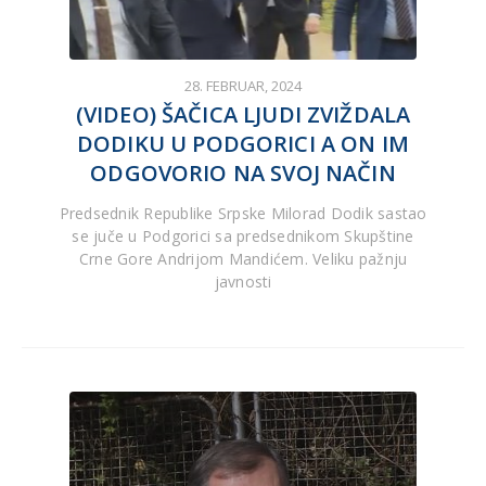
28. FEBRUAR, 2024
(VIDEO) ŠAČICA LJUDI ZVIŽDALA
DODIKU U PODGORICI A ON IM
ODGOVORIO NA SVOJ NAČIN
Predsednik Republike Srpske Milorad Dodik sastao
se juče u Podgorici sa predsednikom Skupštine
Crne Gore Andrijom Mandićem. Veliku pažnju
javnosti