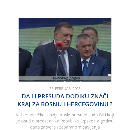
26. FEBRUAR, 2025
DA LI PRESUDA DODIKU ZNAČI
KRAJ ZA BOSNU I HERCEGOVINU ?
Velike političke tenzije posle presude suda BiH koji
je osudio predsednika Republike Srpske na godinu
dana zatvora i zabaranom bavljenja