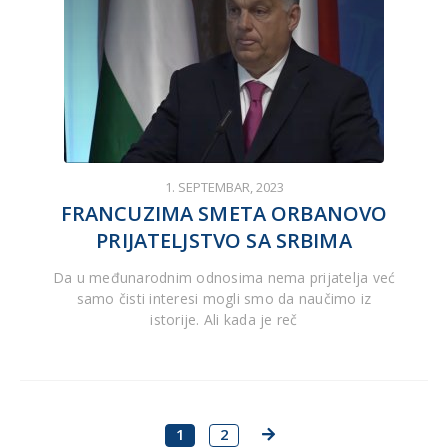
1. SEPTEMBAR, 2023
FRANCUZIMA SMETA ORBANOVO
PRIJATELJSTVO SA SRBIMA
Da u međunarodnim odnosima nema prijatelja već
samo čisti interesi mogli smo da naučimo iz
istorije. Ali kada je reč
1
2