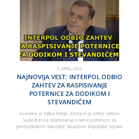
2. APRIL, 2025
NAJNOVIJA VEST: INTERPOL ODBIO
ZAHTEV ZA RASPISIVANJE
POTERNICE ZA DODIKOM I
STEVANDIĆEM
Uvažena je žalba Srbije, Interpol je odbio zahtev
Suda BiH za raspisivanje crvene poternice za
predsednikom Narodne skupštine Republike Srpske