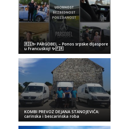
🇷🇸✨ PARGOBEL – Ponos srpske dijaspore
u Francuskoj! ✨🇫🇷
KOMBI PREVOZ DEJANA STANOJEVIĆA:
carinska i bescarinska roba