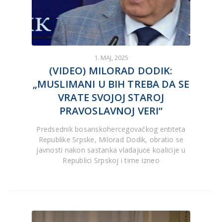
1. MAJ, 2025
(VIDEO) MILORAD DODIK:
„MUSLIMANI U BIH TREBA DA SE
VRATE SVOJOJ STAROJ
PRAVOSLAVNOJ VERI“
Predsednik bosanskohercegovačkog entiteta
Republike Srpske, Milorad Dodik, obratio se
javnosti nakon sastanka vladajuće koalicije u
Republici Srpskoj i time izneo