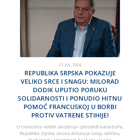
27. JUL, 2026
REPUBLIKA SRPSKA POKAZUJE
VELIKO SRCE I SNAGU: MILORAD
DODIK UPUTIO PORUKU
SOLIDARNOSTI I PONUDIO HITNU
POMOĆ FRANCUSKOJ U BORBI
PROTIV VATRENE STIHIJE!
U trenucima velikih iskušenja i prirodnih katastrofa,
Republika Srpska iznova dokazuje svoju veličinu,
humanost i spremnost da stane uz one