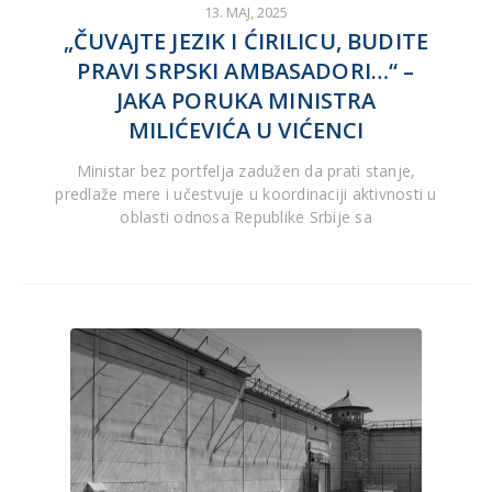
13. MAJ, 2025
„ČUVAJTE JEZIK I ĆIRILICU, BUDITE
PRAVI SRPSKI AMBASADORI…“ –
JAKA PORUKA MINISTRA
MILIĆEVIĆA U VIĆENCI
Ministar bez portfelja zadužen da prati stanje,
predlaže mere i učestvuje u koordinaciji aktivnosti u
oblasti odnosa Republike Srbije sa