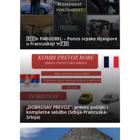
🇷🇸✨ PARGOBEL – Ponos srpske dijaspore
u Francuskoj! ✨🇫🇷
„DOBROSAV PREVOZ“: prevoz pošiljki i
kompletne selidbe (Srbija-Francuska-
Srbija)