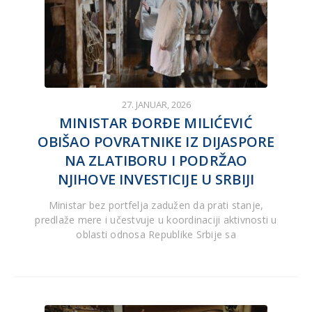
27. JANUAR, 2026
MINISTAR ĐORĐE MILIĆEVIĆ
OBIŠAO POVRATNIKE IZ DIJASPORE
NA ZLATIBORU I PODRŽAO
NJIHOVE INVESTICIJE U SRBIJI
Ministar bez portfelja zadužen da prati stanje,
predlaže mere i učestvuje u koordinaciji aktivnosti u
oblasti odnosa Republike Srbije sa