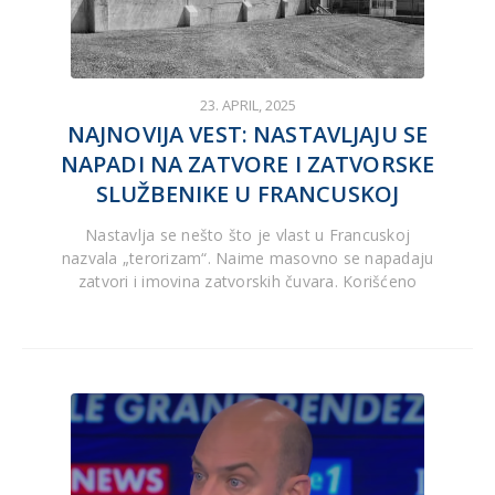
23. APRIL, 2025
NAJNOVIJA VEST: NASTAVLJAJU SE
NAPADI NA ZATVORE I ZATVORSKE
SLUŽBENIKE U FRANCUSKOJ
Nastavlja se nešto što je vlast u Francuskoj
nazvala „terorizam“. Naime masovno se napadaju
zatvori i imovina zatvorskih čuvara. Korišćeno