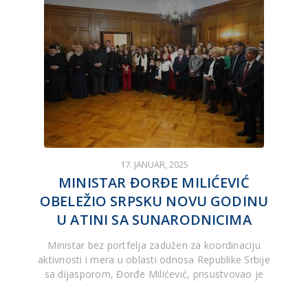
17. JANUAR, 2025
MINISTAR ĐORĐE MILIĆEVIĆ
OBELEŽIO SRPSKU NOVU GODINU
U ATINI SA SUNARODNICIMA
Ministar bez portfelja zadužen za koordinaciju
aktivnosti i mera u oblasti odnosa Republike Srbije
sa dijasporom, Đorđe Milićević, prisustvovao je