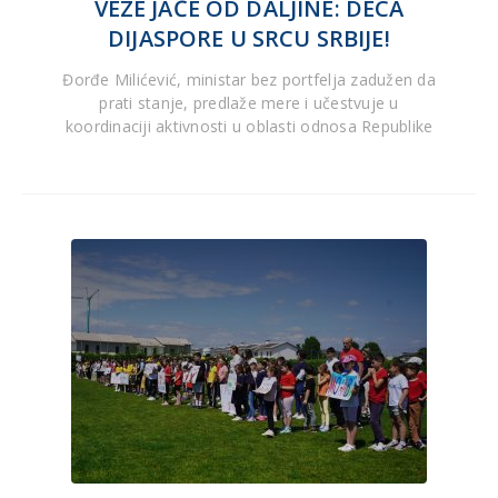
VEZE JAČE OD DALJINE: DECA
DIJASPORE U SRCU SRBIJE!
Đorđe Milićević, ministar bez portfelja zadužen da
prati stanje, predlaže mere i učestvuje u
koordinaciji aktivnosti u oblasti odnosa Republike