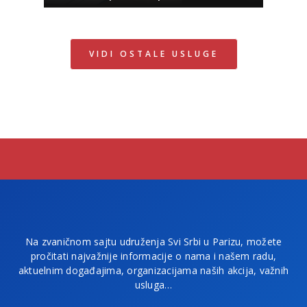
VIDI OSTALE USLUGE
Na zvaničnom sajtu udruženja Svi Srbi u Parizu, možete
pročitati najvažnije informacije o nama i našem radu,
aktuelnim događajima, organizacijama naših akcija, važnih
usluga…