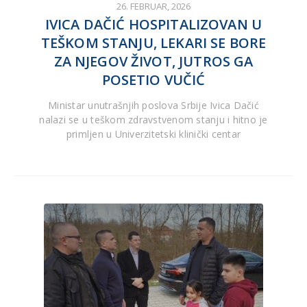
26. FEBRUAR, 2026
IVICA DAČIĆ HOSPITALIZOVAN U
TEŠKOM STANJU, LEKARI SE BORE
ZA NJEGOV ŽIVOT, JUTROS GA
POSETIO VUČIĆ
Ministar unutrašnjih poslova Srbije Ivica Dačić
nalazi se u teškom zdravstvenom stanju i hitno je
primljen u Univerzitetski klinički centar