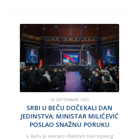
16. SEPTEMBAR, 2025
SRBI U BEČU DOČEKALI DAN
JEDINSTVA: MINISTAR MILIĆEVIĆ
POSLAO SNAŽNU PORUKU
U Beču je svečano obeležen Dan srpskog