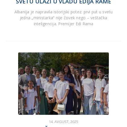
SVETU ULAZI U VLADU EDIJA RAME
Albanija je napravila istorijski potez: prvi put u svetu
jedna „ministarka“ nije čovek nego – veštačka
inteligencija. Premijer Edi Rama
14. AVGUST, 2025