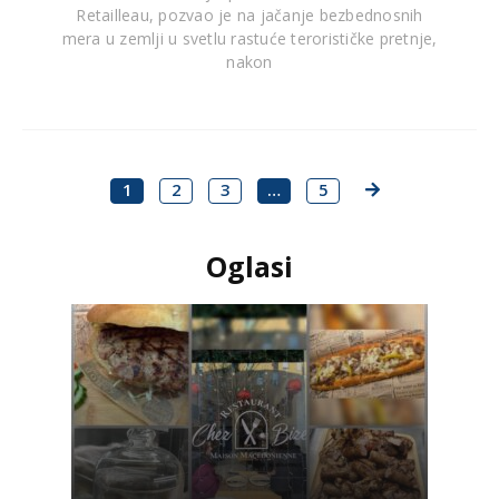
Retailleau, pozvao je na jačanje bezbednosnih
mera u zemlji u svetlu rastuće terorističke pretnje,
nakon
1
2
3
…
5
Oglasi