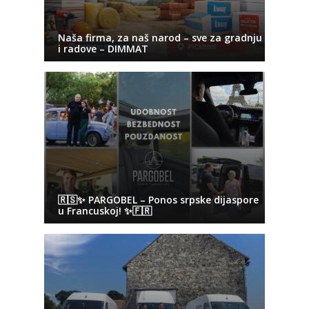
Naša firma, za naš narod – sve za gradnju
i radove – DIMMAT
🇷🇸✨ PARGOBEL – Ponos srpske dijaspore
u Francuskoj! ✨🇫🇷