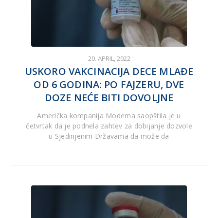
29. APRIL, 2022
USKORO VAKCINACIJA DECE MLAĐE
OD 6 GODINA: PO FAJZERU, DVE
DOZE NEĆE BITI DOVOLJNE
Američka kompanija Moderna saopštila je u
četvrtak da je podnela zahtev za dobijanje dozvole
u ​​Sjedinjenim Državama da može da