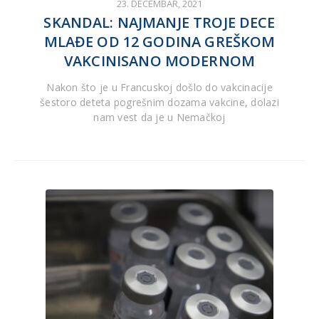
23. DECEMBAR, 2021
SKANDAL: NAJMANJE TROJE DECE
MLAĐE OD 12 GODINA GREŠKOM
VAKCINISANO MODERNOM
Nakon što je u Francuskoj došlo do vakcinacije
šestoro deteta pogrešnim dozama vakcine, dolazi
nam vest da je u Nemačkoj