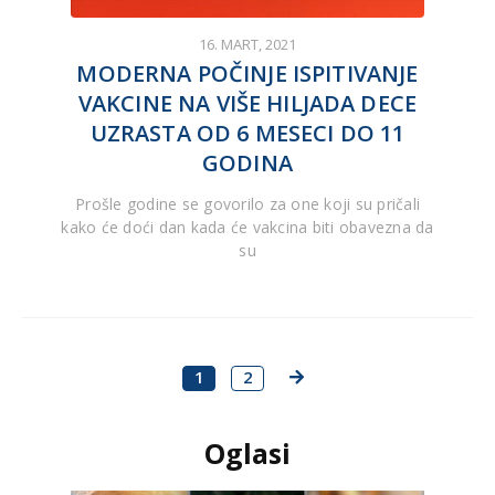
16. MART, 2021
MODERNA POČINJE ISPITIVANJE
VAKCINE NA VIŠE HILJADA DECE
UZRASTA OD 6 MESECI DO 11
GODINA
Prošle godine se govorilo za one koji su pričali
kako će doći dan kada će vakcina biti obavezna da
su
1
2
Oglasi