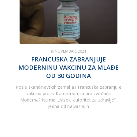
9. NOVEMBAR, 2021
FRANCUSKA ZABRANJUJE
MODERNINU VAKCINU ZA MLAĐE
OD 30 GODINA
Posle skandinavskih zemalja i Francuska zabranjuje
vakcinu protiv Korona virusa proizvođača
Moderna? Naime, „Visoki autoritet za zdravlje“,
jedna od najvažnijih