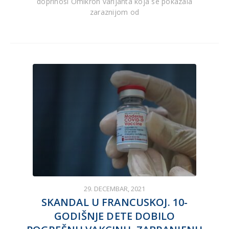
doprinosi Omikron varijanta koja se pokazala
zaraznijom od
29. DECEMBAR, 2021
SKANDAL U FRANCUSKOJ. 10-
GODIŠNJE DETE DOBILO