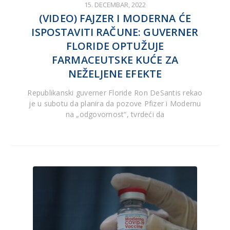
15. DECEMBAR, 2022
(VIDEO) FAJZER I MODERNA ĆE
ISPOSTAVITI RAČUNE: GUVERNER
FLORIDE OPTUŽUJE
FARMACEUTSKE KUĆE ZA
NEŽELJENE EFEKTE
Republikanski guverner Floride Ron DeSantis rekao
je u subotu da planira da pozove Pfizer i Modernu
na „odgovornost“, tvrdeći da