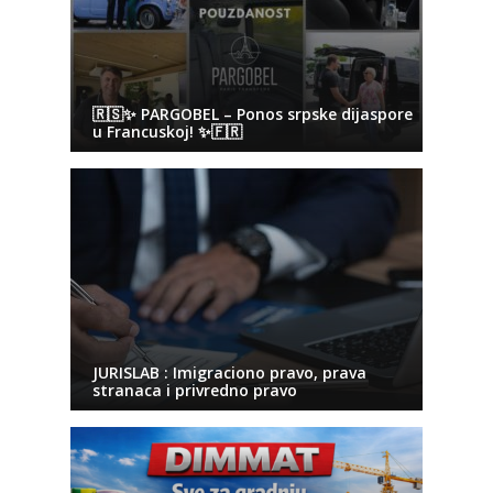
🇷🇸✨ PARGOBEL – Ponos srpske dijaspore
u Francuskoj! ✨🇫🇷
JURISLAB : Imigraciono pravo, prava
stranaca i privredno pravo