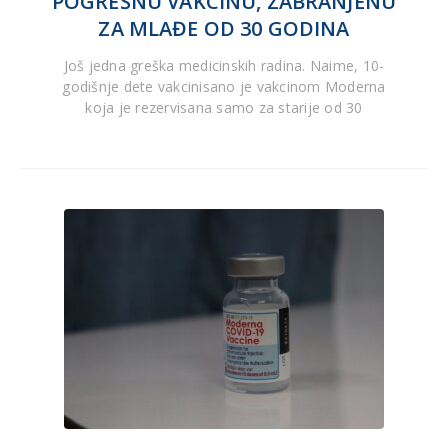
POGREŠNU VAKCINU, ZABRANJENU
ZA MLAĐE OD 30 GODINA
Još jedna greška medicinskih radina. Naime, 10-
godišnje dete vakcinisano je vakcinom Moderna
koja je rezervisana samo za starije od 30