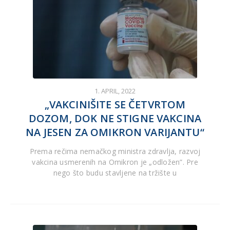
1. APRIL, 2022
„VAKCINIŠITE SE ČETVRTOM
DOZOM, DOK NE STIGNE VAKCINA
NA JESEN ZA OMIKRON VARIJANTU“
Prema rečima nemačkog ministra zdravlja, razvoj
vakcina usmerenih na Omikron je „odložen”. Pre
nego što budu stavljene na tržište u