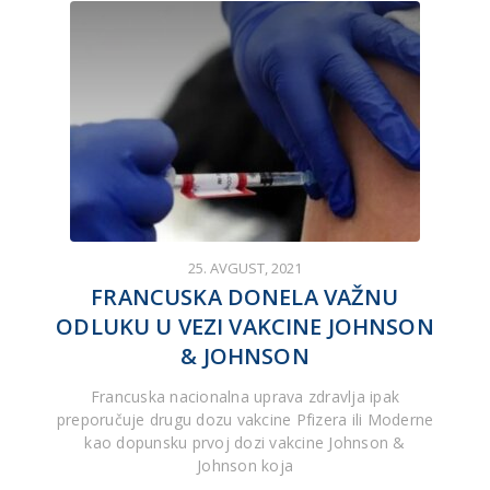
25. AVGUST, 2021
FRANCUSKA DONELA VAŽNU
ODLUKU U VEZI VAKCINE JOHNSON
& JOHNSON
Francuska nacionalna uprava zdravlja ipak
preporučuje drugu dozu vakcine Pfizera ili Moderne
kao dopunsku prvoj dozi vakcine Johnson &
Johnson koja