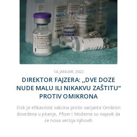
14. JANUAR, 2022
DIREKTOR FAJZERA: ,,DVE DOZE
NUDE MALU ILI NIKAKVU ZAŠTITU“
PROTIV OMIKRONA
Dok je efikasnost vakcina protiv varijante Omikron
dovedena u pitanje, Pfizer i Moderna su najavili da
će nova verzija njihovih