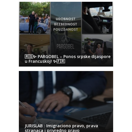
🇷🇸✨ PARGOBEL – Ponos srpske dijaspore
u Francuskoj! ✨🇫🇷
JURISLAB : Imigraciono pravo, prava
stranaca i privredno pravo