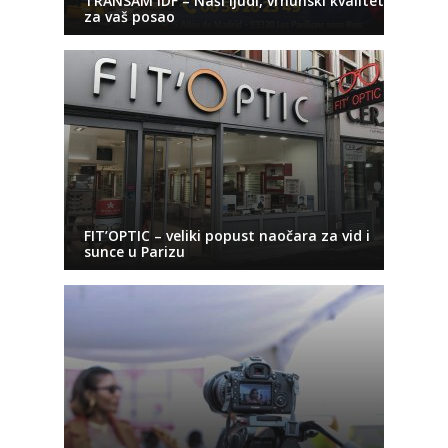
TRANSAM IDF – Naši ljudi, vrhunski kvalitet
za vaš posao
FIT’OPTIC – veliki popust naočara za vid i
sunce u Parizu