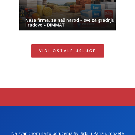
Naša firma, za naš narod – sve za gradnju
i radove – DIMMAT
VIDI OSTALE USLUGE
Na zvaničnom sajtu udruženja Svi Srbi u Parizu, možete