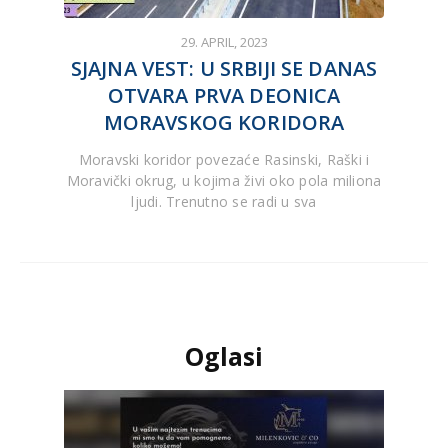
29. APRIL, 2023
SJAJNA VEST: U SRBIJI SE DANAS
OTVARA PRVA DEONICA
MORAVSKOG KORIDORA
Moravski koridor povezaće Rasinski, Raški i
Moravički okrug, u kojima živi oko pola miliona
ljudi. Trenutno se radi u sva
Oglasi