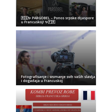
🇷🇸✨ PARGOBEL – Ponos srpske dijaspore
u Francuskoj! ✨🇫🇷
Fotografisanje i snimanje svih vaših slavlja
i događaja u Francuskoj