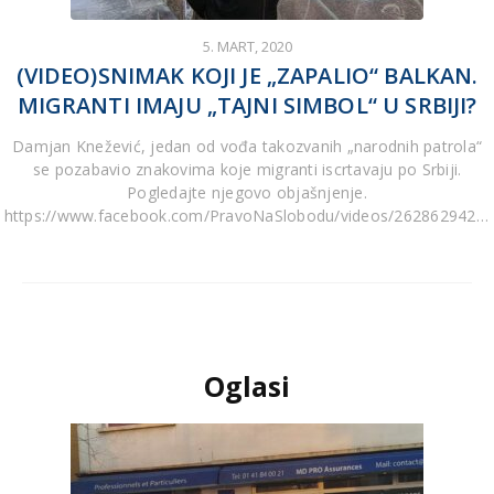
5. MART, 2020
(VIDEO)SNIMAK KOJI JE „ZAPALIO“ BALKAN.
MIGRANTI IMAJU „TAJNI SIMBOL“ U SRBIJI?
Damjan Knežević, jedan od vođa takozvanih „narodnih patrola“
se pozabavio znakovima koje migranti iscrtavaju po Srbiji.
Pogledajte njegovo objašnjenje.
https://www.facebook.com/PravoNaSlobodu/videos/26286294240
v=2628629424049391
Oglasi