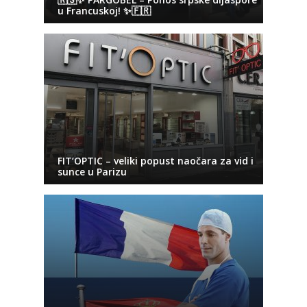
u Francuskoj! ✨🇫🇷
FIT’OPTIC – veliki popust naočara za vid i
sunce u Parizu