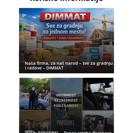
Naša firma, za naš narod – sve za gradnju
i radove – DIMMAT
🇷🇸✨ PARGOBEL – Ponos srpske dijaspore