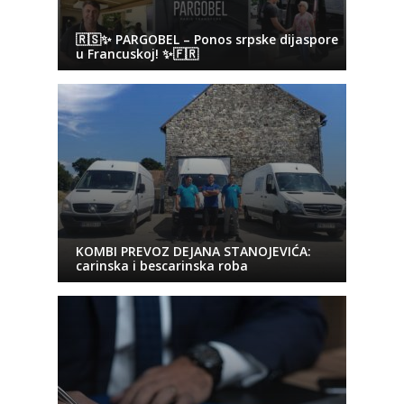
🇷🇸✨ PARGOBEL – Ponos srpske dijaspore
u Francuskoj! ✨🇫🇷
KOMBI PREVOZ DEJANA STANOJEVIĆA:
carinska i bescarinska roba