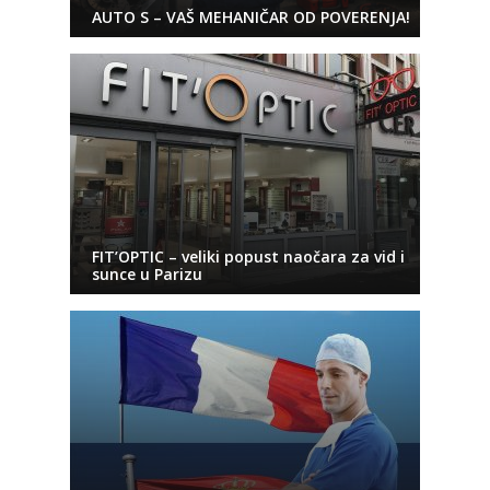
AUTO S – VAŠ MEHANIČAR OD POVERENJA!
FIT’OPTIC – veliki popust naočara za vid i
sunce u Parizu