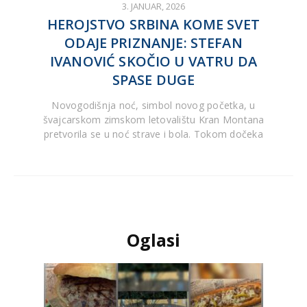
3. JANUAR, 2026
HEROJSTVO SRBINA KOME SVET
ODAJE PRIZNANJE: STEFAN
IVANOVIĆ SKOČIO U VATRU DA
SPASE DUGE
Novogodišnja noć, simbol novog početka, u
švajcarskom zimskom letovalištu Kran Montana
pretvorila se u noć strave i bola. Tokom dočeka
Oglasi